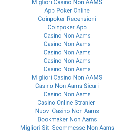
Migliori Casino Non AAMS
App Poker Online
Coinpoker Recensioni
Coinpoker App
Casino Non Aams
Casino Non Aams
Casino Non Aams
Casino Non Aams
Casino Non Aams
Migliori Casino Non AAMS
Casino Non Aams Sicuri
Casino Non Aams
Casino Online Stranieri
Nuovi Casino Non Aams
Bookmaker Non Aams
Migliori Siti Scommesse Non Aams