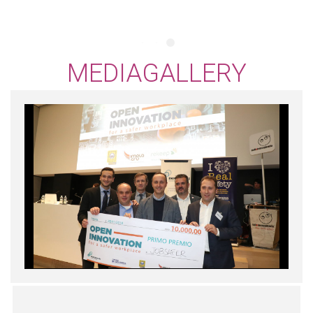
MEDIAGALLERY