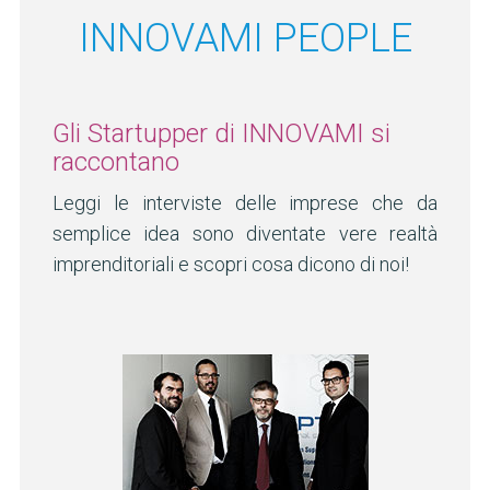
INNOVAMI PEOPLE
Gli Startupper di INNOVAMI si
raccontano
Leggi le interviste delle imprese che da
semplice idea sono diventate vere realtà
imprenditoriali e scopri cosa dicono di noi!