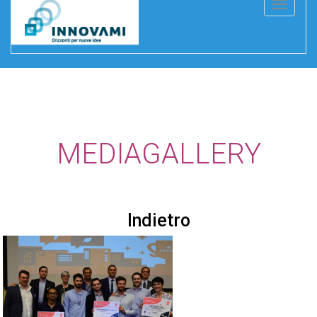
T
o
g
g
l
e
n
MEDIAGALLERY
a
v
i
g
Indietro
a
t
i
o
n