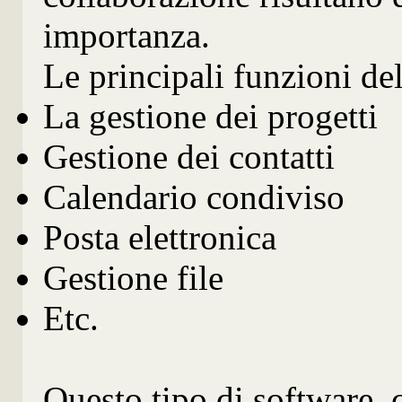
importanza.
Le principali funzioni d
La gestione dei progetti
Gestione dei contatti
Calendario condiviso
Posta elettronica
Gestione file
Etc.
Questo tipo di software, 