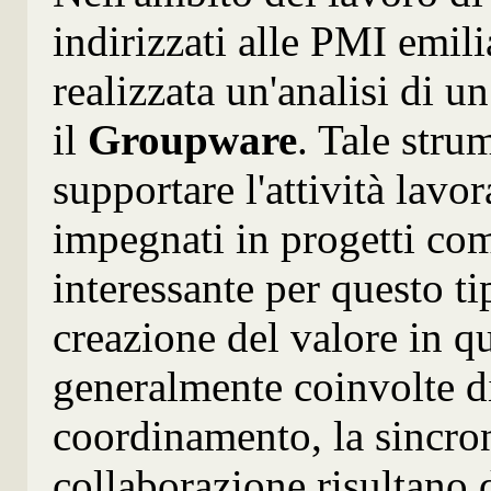
indirizzati alle PMI emil
realizzata un'analisi di u
il
Groupware
. Tale stru
supportare l'attività lavo
impegnati in progetti com
interessante per questo ti
creazione del valore in q
generalmente coinvolte di
coordinamento, la sincron
collaborazione risultano