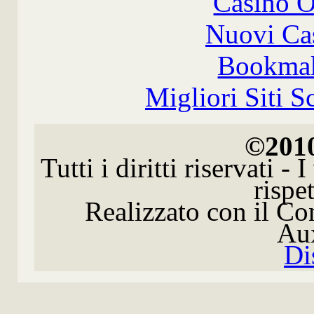
Casino O
Nuovi Ca
Bookma
Migliori Siti
©201
Tutti i diritti riservati -
rispet
Realizzato con il C
Au
Di