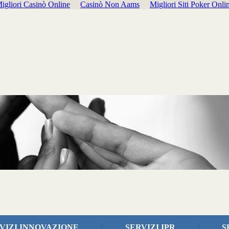
igliori Casinò Online
Casinò Non Aams
Migliori Siti Poker Onli
VIZI INNOVAZIONE
|
SERVIZI IPR
|
S