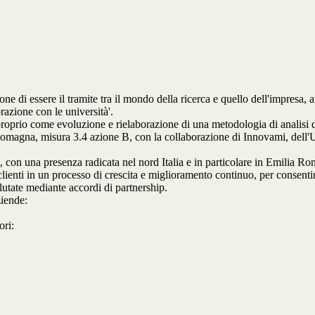
e di essere il tramite tra il mondo della ricerca e quello dell'impresa, att
razione con le università'.
 proprio come evoluzione e rielaborazione di una metodologia di analisi d
agna, misura 3.4 azione B, con la collaborazione di Innovami, dell'Uni
e, con una presenza radicata nel nord Italia e in particolare in Emilia R
clienti in un processo di crescita e miglioramento continuo, per consentir
clutate mediante accordi di partnership.
ziende:
ori: