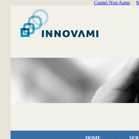
Casinò Non Aams
M
HOME
|
SER