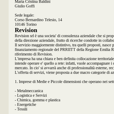
Maria Cristina Baldini
Giulio Goffi
Sede legale:
Corso Bernardino Telesio, 14
10146 Torino
Revision
Revision srl è una societa' di consulenza aziendale che si propon
della direzione aziendale, frutto di ricerche condotte in collabo
Il servizio maggiormente distintivo, tra quelli proposti, nasce
finanziamento regionale del PRRIITT della Regione Emilia Rom
riferimento di Revision.
L'impresa ha una chiara e ben definita collocazione territorial
intende operare e' quello a rete: infatti, vuole accompagnare i 
mercato. In cio' si avvarrà anche di professionalità esterne, re
L'offerta di servizi, viene proposta a due macro categorie di a
1. Imprese di Medie e Piccole dimensioni che operano nei sett
- Metalmeccanica
- Logistica e Servizi
- Chimica, gomma e plastica
- Energetiche
- Tessili