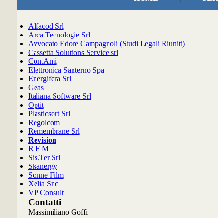
Alfacod Srl
Arca Tecnologie Srl
Avvocato Edore Campagnoli (Studi Legali Riuniti)
Cassetta Solutions Service srl
Con.Ami
Elettronica Santerno Spa
Energifera Srl
Geas
Italiana Software Srl
Optit
Plasticsort Srl
Regolcom
Remembrane Srl
Revision
R F M
Sis.Ter Srl
Skanergy
Sonne Film
Xelia Snc
VP Consult
Contatti
Massimiliano Goffi