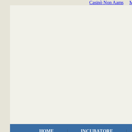
Casinò Non Aams
M
HOME
|
INCUBATORE
|