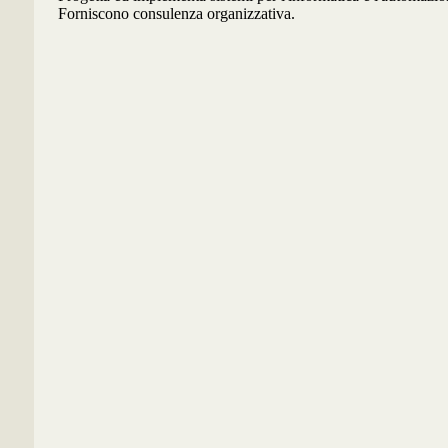
Forniscono consulenza organizzativa.