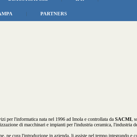
TAMPA
|
PARTNERS
izi per l'informatica nata nel 1996 ad Imola e controllata da
SACMI
, 
zazione di macchinari e impianti per l'industria ceramica, l'industria d
e, ne cura l'introduzione in azienda, li assiste nel tempo integrando e c