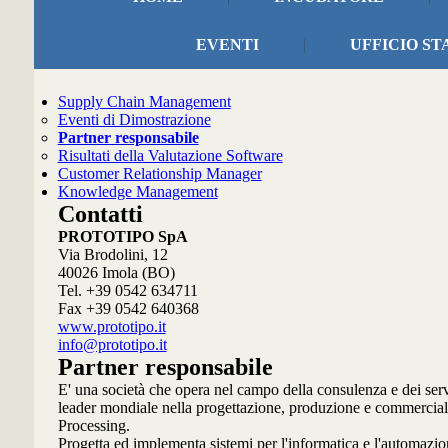
EVENTI
|
UFFICIO S
Supply Chain Management
Eventi di Dimostrazione
Partner responsabile
Risultati della Valutazione Software
Customer Relationship Manager
Knowledge Management
Contatti
PROTOTIPO SpA
Via Brodolini, 12
40026 Imola (BO)
Tel. +39 0542 634711
Fax +39 0542 640368
www.prototipo.it
info@prototipo.it
Partner responsabile
E' una società che opera nel campo della consulenza e dei serv
leader mondiale nella progettazione, produzione e commercializ
Processing.
Progetta ed implementa sistemi per l'informatica e l'automazion