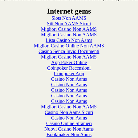
Internet gems
Slots Non AAMS
Siti Non AAMS Sicuri
Migliori Casino Non AAMS
Migliori Casino Non AAMS
Lista Casino Non Aams
Migliori Casino Online Non AAMS
Casino Senza Invio Documenti
Migliori Casino Non AAMS
App Poker Online
Coinpoker Recensioni
Coinpoker App
Casino Non Aams
Casino Non Aams
Casino Non Aams
Casino Non Aams
Casino Non Aams
Migliori Casino Non AAMS
Casino Non Aams Sicuri
Casino Non Aams
Casino Online Stranieri
Nuovi Casino Non Aams
Bookmaker Non Aams