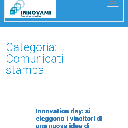
T
o
g
g
l
e
Categoria:
n
Comunicati
a
stampa
v
i
g
a
t
i
Innovation day: si
o
eleggono i vincitori di
n
una nuova idea di