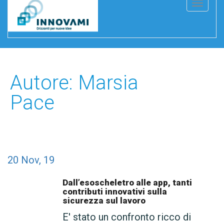
T
o
g
g
l
e
Autore:
Marsia
n
Pace
a
v
i
g
20
Nov, 19
a
t
Dall’esoscheletro alle app, tanti
i
contributi innovativi sulla
sicurezza sul lavoro
o
n
E' stato un confronto ricco di