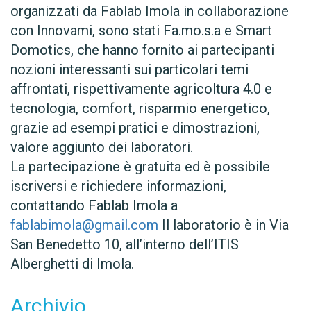
organizzati da Fablab Imola in collaborazione
con Innovami, sono stati Fa.mo.s.a e Smart
Domotics, che hanno fornito ai partecipanti
nozioni interessanti sui particolari temi
affrontati, rispettivamente agricoltura 4.0 e
tecnologia, comfort, risparmio energetico,
grazie ad esempi pratici e dimostrazioni,
valore aggiunto dei laboratori.
La partecipazione è gratuita ed è possibile
iscriversi e richiedere informazioni,
contattando Fablab Imola a
fablabimola@gmail.com
Il laboratorio è in Via
San Benedetto 10, all’interno dell’ITIS
Alberghetti di Imola.
Archivio