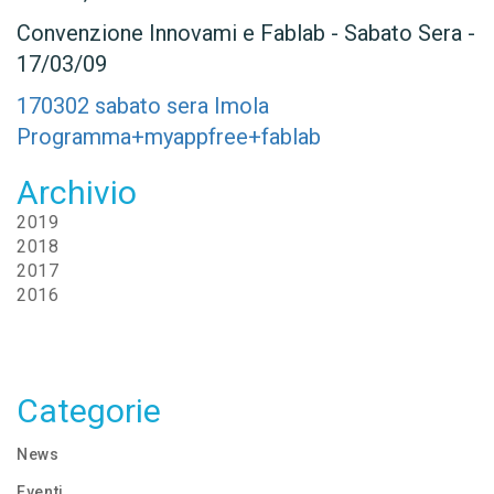
Convenzione Innovami e Fablab - Sabato Sera -
17/03/09
170302 sabato sera Imola
Programma+myappfree+fablab
Archivio
2019
2018
2017
2016
Categorie
News
Eventi