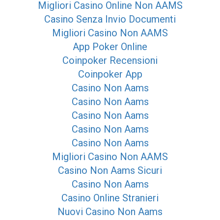
Migliori Casino Online Non AAMS
Casino Senza Invio Documenti
Migliori Casino Non AAMS
App Poker Online
Coinpoker Recensioni
Coinpoker App
Casino Non Aams
Casino Non Aams
Casino Non Aams
Casino Non Aams
Casino Non Aams
Migliori Casino Non AAMS
Casino Non Aams Sicuri
Casino Non Aams
Casino Online Stranieri
Nuovi Casino Non Aams