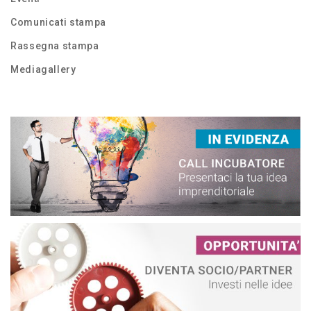
Comunicati stampa
Rassegna stampa
Mediagallery