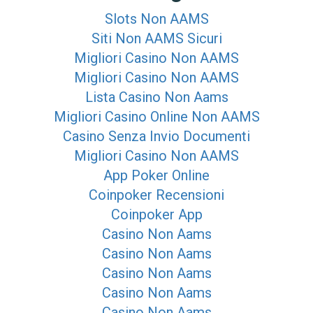
Slots Non AAMS
Siti Non AAMS Sicuri
Migliori Casino Non AAMS
Migliori Casino Non AAMS
Lista Casino Non Aams
Migliori Casino Online Non AAMS
Casino Senza Invio Documenti
Migliori Casino Non AAMS
App Poker Online
Coinpoker Recensioni
Coinpoker App
Casino Non Aams
Casino Non Aams
Casino Non Aams
Casino Non Aams
Casino Non Aams