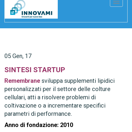
T
o
g
g
l
e
n
05
Gen, 17
a
SINTESI STARTUP
v
i
Remembrane
sviluppa supplementi lipidici
g
personalizzati per il settore delle colture
a
cellulari, atti a risolvere problemi di
t
coltivazione o a incrementare specifici
i
parametri di performance.
o
Anno di fondazione:
2010
n