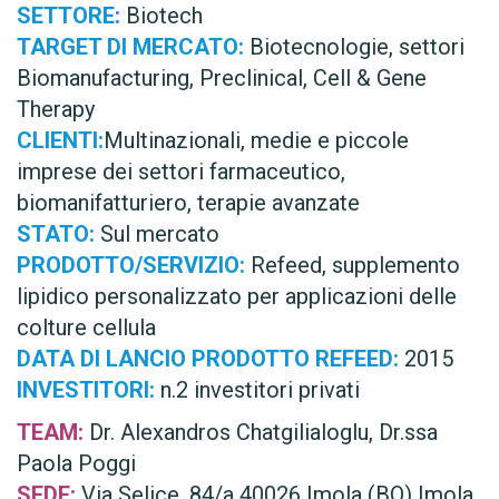
SETTORE
:
Biotech
TARGET
DI MERCATO:
Biotecnologie, settori
Biomanufacturing, Preclinical, Cell & Gene
Therapy
CLIENTI:
Multinazionali, medie e piccole
imprese dei settori farmaceutico,
biomanifatturiero, terapie avanzate
STATO:
Sul mercato
PRODOTTO/SERVIZIO:
Refeed, supplemento
lipidico personalizzato per applicazioni delle
colture cellula
DATA DI LANCIO PRODOTTO REFEED:
2015
INVESTITORI:
n.2 investitori privati
TEAM:
Dr. Alexandros Chatgilialoglu, Dr.ssa
Paola Poggi
SEDE:
Via Selice, 84/a 40026 Imola (BO) Imola