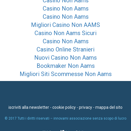
Casino Non Aams
Casino Non Aams
Casino Non Aams
Migliori Casino Non AAMS
Casino Non Aams Sicuri
Casino Non Aams
Casino Online Stranieri
Nuovi Casino Non Aams
Bookmaker Non Aams
Migliori Siti Scommesse Non Aams
iscriviti alla newsletter
-
cookie policy
-
privacy
-
mappa del sito
© 2017 Tutti i diritti riservati – innovami associazione senza scopo di lucro