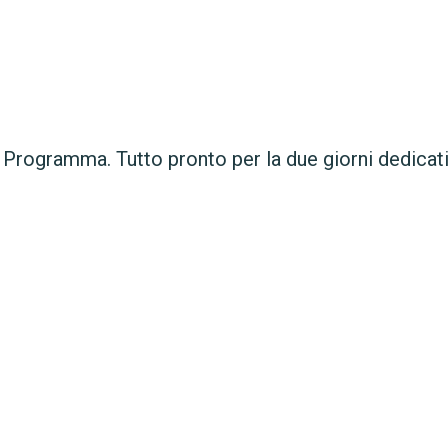
a Programma. Tutto pronto per la due giorni dedicat