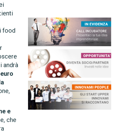
ei
ienti
i food
r
noscere
i andrà
 euro
la
one,
ne e
e, che
ra