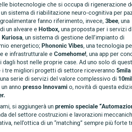
lle biotecnologie che si occupa di rigenerazione d
un sistema di riabilitazione neuro-cognitiva per paz
agroalimentare fanno riferimento, invece,
3bee
, una
di un alveare e
Hotbox,
una proposta per i servizi d
e
Kuriosa
, un sistema di gestione dell’impianto di
rmio energetico;
Phononic Vibes
, una tecnologia pe
e e infrastrutturale e
Comehome!
, una app per co
i dagli host nelle proprie case. Ad uno solo di quest
 i tre migliori progetti di settore riceveranno
5mila
, una serie di servizi del valore complessivo di
10mi
er un anno
presso Innovami
o, novità di questa edizi
r.
vami, si aggiungerà un
premio speciale “Automazio
da del settore costruzioni e lavorazioni meccanich
ativa, nell’ottica di un “matching” sempre più forte t