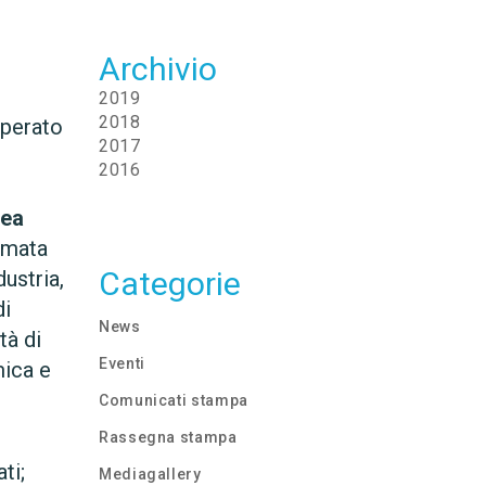
Archivio
2019
2018
uperato
2017
2016
dea
rmata
Categorie
ustria,
di
News
tà di
Eventi
mica e
Comunicati stampa
Rassegna stampa
ti;
Mediagallery