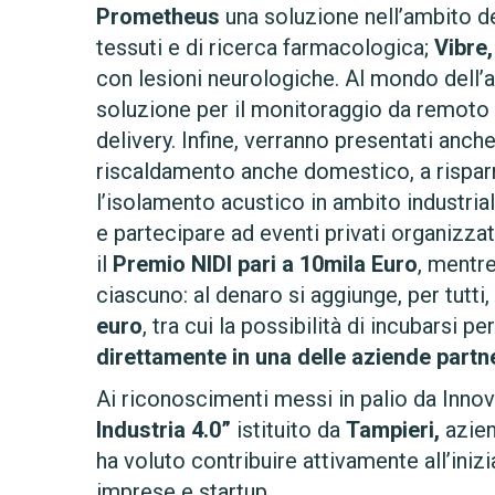
Prometheus
una soluzione nell’ambito de
tessuti e di ricerca farmacologica;
Vibre,
con lesioni neurologiche. Al mondo dell’
soluzione per il monitoraggio da remoto 
delivery. Infine, verranno presentati anch
riscaldamento anche domestico, a rispa
l’isolamento acustico in ambito industrial
e partecipare ad eventi privati organizzat
il
Premio NIDI pari a 10mila Euro
, mentre
ciascuno: al denaro si aggiunge, per tutti
euro
, tra cui la possibilità di incubarsi p
direttamente in una delle aziende partne
Ai riconoscimenti messi in palio da Inno
Industria 4.0”
istituito da
Tampieri,
azien
ha voluto contribuire attivamente all’inizi
imprese e startup.