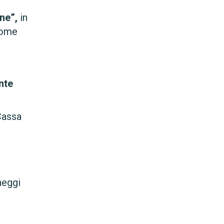
ne”,
in
 come
nte
Cassa
heggi