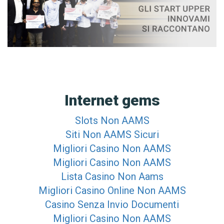
Internet gems
Slots Non AAMS
Siti Non AAMS Sicuri
Migliori Casino Non AAMS
Migliori Casino Non AAMS
Lista Casino Non Aams
Migliori Casino Online Non AAMS
Casino Senza Invio Documenti
Migliori Casino Non AAMS