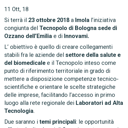
11
Ott, 18
Si terrà il
23 ottobre
2018
a
Imola
l’iniziativa
congiunta del
Tecnopolo di Bologna sede di
Ozzano dell’Emilia
e di
Innovami.
L’ obiettivo è quello di creare collegamenti
stabili fra le aziende del
settore della salute e
del biomedicale
e il Tecnopolo inteso come
punto di riferimento territoriale in grado di
mettere a disposizione competenze tecnico-
scientifiche e orientare le scelte strategiche
delle imprese, facilitando l’accesso in primo
luogo alla rete regionale dei
Laboratori ad Alta
Tecnologia
.
Due saranno i
temi principali
: le opportunità