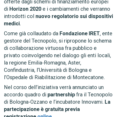
offerte dagli schemi di finanziamento europei
di
Horizon 2020
e i cambiamenti che verranno
introdotti col
nuovo regolatorio sui dispositivi
medici
.
Come già collaudato da
Fondazione IRET
, ente
gestore del Tecnopolo, si ripropone lo schema
di collaborazione virtuosa fra pubblico e
privato coinvolgendo nel dialogo gli enti locali,
la regione Emilia-Romagna, Aster,
Confindustria, l’Università di Bologna e
l’Ospedale di Riabilitazione di Montecatone.
Nel corso dell’iniziativa verrà annunciato un
accordo quadro di
partnership
fra il Tecnopolo
di Bologna-Ozzano e l’incubatore Innovami.
La
partecipazione è gratuita previa
registrazione
online