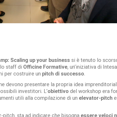
mp: Scaling up your business
si è tenuto lo scors
lo staff di
Officine Formative
, un’iniziativa di Intesa
hi per costruire un
pitch di successo
.
he devono presentare la propria idea imprenditorial
ssibili investitori. L’
obiettivo
del workshop era for
umenti utili alla compilazione di un
elevator-pitch
e
r-pitch, sta ad indicare che bisogna
essere veloci n