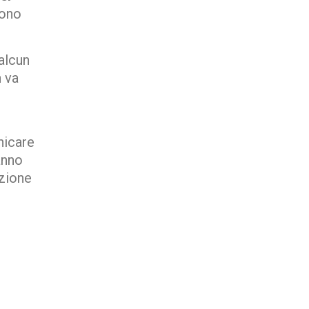
sono
ualcun
h va
nicare
anno
azione