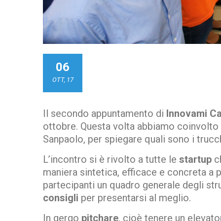
06
OTT, 17
Il secondo appuntamento di
Innovami Ca
ottobre. Questa volta abbiamo coinvolto 
Sanpaolo, per spiegare quali sono i trucc
L’incontro si è rivolto a tutte le
startup
c
maniera sintetica, efficace e concreta a po
partecipanti un quadro generale degli str
consigli
per presentarsi al meglio.
In gergo
pitchare
, cioè tenere un elevato