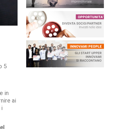
o 5
e in
nire ai
 i
el