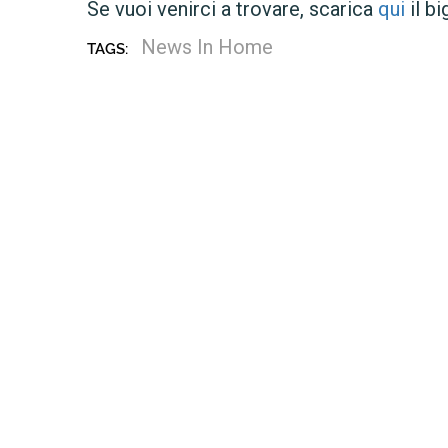
Se vuoi venirci a trovare, scarica
qui
il bi
News In Home
TAGS: