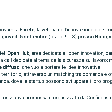
nnovami a
Farete
, la vetrina dell’innovazione e del 
e giovedì 5 settembre
(orario 9-18)
presso Bologn
ell’
Open Hub
, area dedicata all’open innovation, pe
a call dedicata al tema della sicurezza sul lavoro; 
e diffuso
, che vuole portare le idee innovative
l territorio, attraverso un matching tra domanda e o
ienda, dove le startup possono sviluppare i loro prog
 un’iniziativa promossa e organizzata da Confindustr