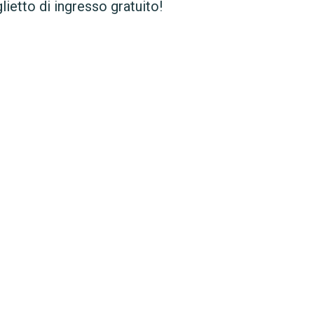
glietto di ingresso gratuito!