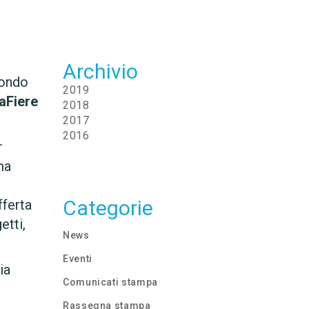
Archivio
mondo
2019
aFiere
2018
2017
2016
r
ma
Categorie
fferta
etti,
News
Eventi
ia
Comunicati stampa
Rassegna stampa