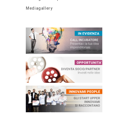
Mediagallery