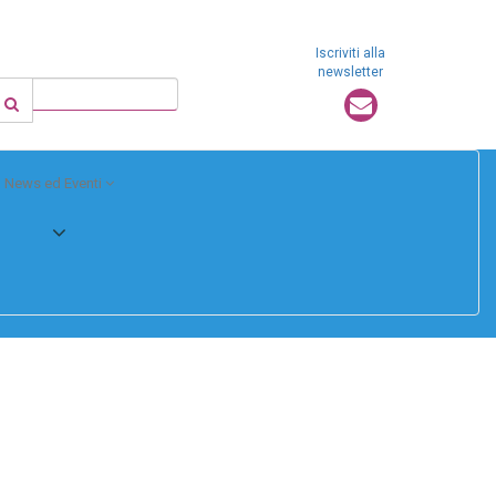
Iscriviti alla
newsletter
News ed Eventi