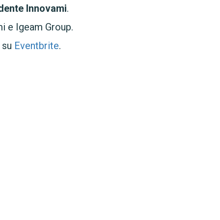
idente Innovami
.
mi e Igeam Group.
i su
Eventbrite
.