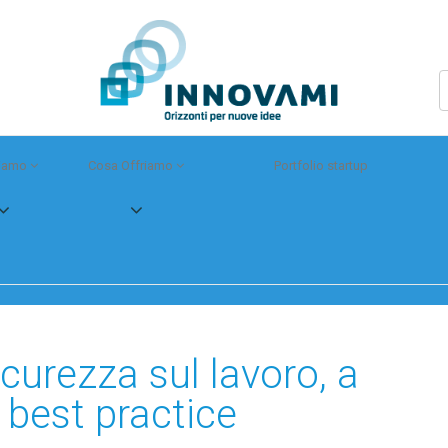
Siamo
Cosa Offriamo
Portfolio startup
curezza sul lavoro, a
 best practice