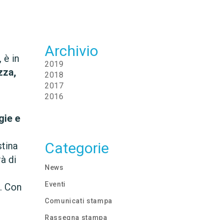
Archivio
 è in
2019
zza,
2018
2017
2016
gie e
Categorie
stina
à di
News
e
Eventi
”. Con
Comunicati stampa
Rassegna stampa