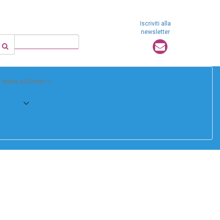
Iscriviti alla
newsletter
News ed Eventi