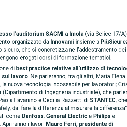
resso l’auditorium SACMI a Imola
(via Selice 17/A),
nto organizzato da
Innovami
insieme a
PiùSicure
oro sicuro, che si concretizza nell’addestramento dei
engono erogati corsi di formazione tematici.
ione di
best practice relative all’utilizzo di tecnolo
 sul lavoro
. Ne parleranno, tra gli altri, Maria Elena
la nuova tecnologia indossabile per lavoratori; Cri
a
(Dipartimento di Ingegneria industriale), che parler
 Paola Favarano e Cecilia Razzetti di
STANTEC
, ch
ly, dal fare la differenza al misurare la differenza
nali come
Danfoss
,
General Electric
e
Philips
e
. Apriranno i lavori
Mauro Ferri, presidente di