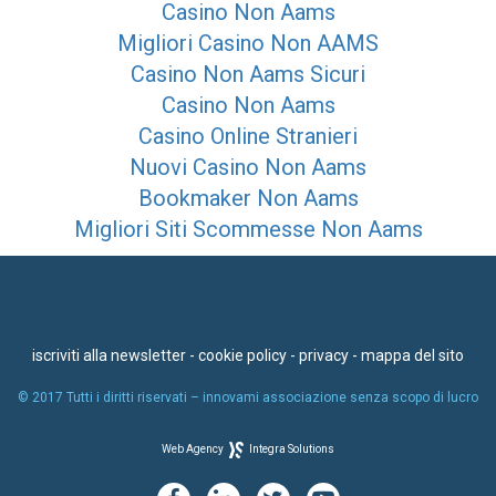
Casino Non Aams
Migliori Casino Non AAMS
Casino Non Aams Sicuri
Casino Non Aams
Casino Online Stranieri
Nuovi Casino Non Aams
Bookmaker Non Aams
Migliori Siti Scommesse Non Aams
iscriviti alla newsletter
-
cookie policy
-
privacy
-
mappa del sito
© 2017 Tutti i diritti riservati – innovami associazione senza scopo di lucro
Web Agency
Integra Solutions