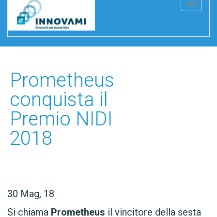
T
o
g
g
l
e
Prometheus
n
conquista il
a
Premio NIDI
v
i
2018
g
a
t
i
30
Mag, 18
o
n
Si chiama
Prometheus
il vincitore della sesta