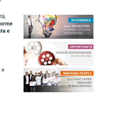
tà,
aforme
ata e
 e