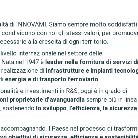
realtà di INNOVAMI. Siamo sempre molto soddisfatti
 condividono con noi gli stessi valori, per promuov
ecessarie alla crescita di ogni territorio.
livello internazionale nel settore delle
. Nata nel 1947 è
leader nella fornitura di servizi d
a realizzazione di
infrastrutture e impianti tecnolog
di
energia e di trasporto ferroviario
.
onalità e investimenti in R&S, oggi è in grado di
ioni proprietarie d’avanguardia
sempre più in linea
ci, sostenendo
lo sviluppo
,
l’efficienza, la sicurezza
 accompagnando il Paese nel processo di trasfor
vi obiettivi di sicurezza, efficienza e sostenibilit