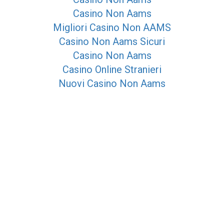
Casino Non Aams
Migliori Casino Non AAMS
Casino Non Aams Sicuri
Casino Non Aams
Casino Online Stranieri
Nuovi Casino Non Aams
Bookmaker Non Aams
Migliori Siti Scommesse Non Aams
kie policy
-
privacy
-
mappa del sito
 innovami associazione senza scopo di lucro
y
Integra Solutions