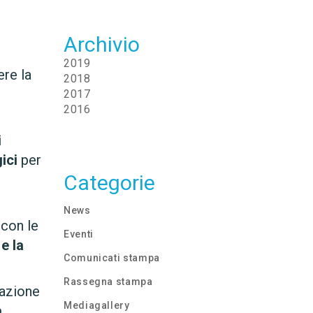
Archivio
2019
ere la
2018
2017
2016
i
ici
per
Categorie
News
 con le
Eventi
 e la
Comunicati stampa
Rassegna stampa
mazione
Mediagallery
à