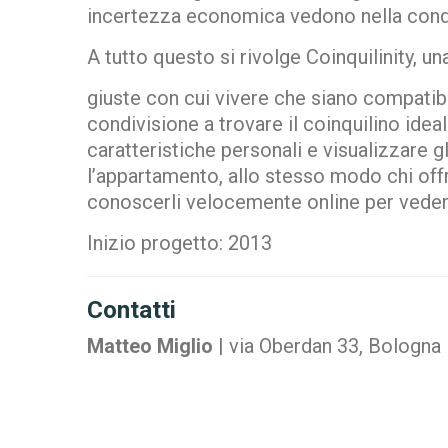
incertezza economica vedono nella condiv
A tutto questo si rivolge Coinquilinity, u
giuste con cui vivere che siano compatibili
condivisione a trovare il coinquilino idea
caratteristiche personali e visualizzare g
l’appartamento, allo stesso modo chi offr
conoscerli velocemente online per vedere
Inizio progetto: 2013
Contatti
Matteo Miglio
| via Oberdan 33, Bologna 