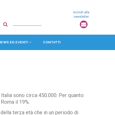
Iscriviti alla
newsletter
NEWS ED EVENTI
CONTATTI
 Italia sono circa 450.000. Per quanto
a Roma il 19%.
 della terza età che in un periodo di