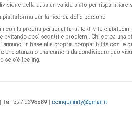
isione della casa un valido aiuto per risparmiare s
na piattaforma per la ricerca delle persone
 con la propria personalità, stile di vita e abitudini.
le evitando così scontri e problemi. Chi cerca una s
li annunci in base alla propria compatibilità con le
e una stanza o una camera da condividere può visuali
 se c’è feeling.
| Tel. 327 0398889 |
coinquilinity@gmail.it