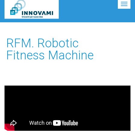
T
o
g
g
l
RFM. Robotic
e
Fitness Machine
n
a
v
i
g
a
t
i
o
n