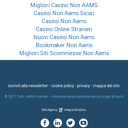
Migliori Casino Non AAMS
Casino Non Aams Sicuri
Casino Non Aams
Casino Online Stranieri
Nuovi Casino Non Aams
Bookmaker Non Aams
Migliori Siti Scommesse Non Aams
iscriviti alla newsletter
-
cookie policy
-
privacy
-
mappa del sito
© 2017 Tutti i diritti riservati – innovami associazione senza scopo di lucro
Web Agency
Integra Solutions