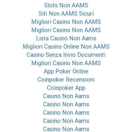
Slots Non AAMS
Siti Non AAMS Sicuri
Migliori Casino Non AAMS
Migliori Casino Non AAMS
Lista Casino Non Aams
Migliori Casino Online Non AAMS
Casino Senza Invio Documenti
Migliori Casino Non AAMS
App Poker Online
Coinpoker Recensioni
Coinpoker App
Casino Non Aams
Casino Non Aams
Casino Non Aams
Casino Non Aams
Casino Non Aams