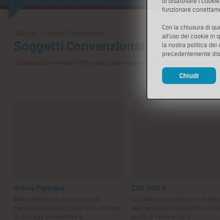
di disattivare i cooki
funzionare correttam
Con la chiusura di q
Start-Up
>
Soggetti Convenzionati
all'uso dei cookie in 
Soggetti Convenzionati
la nostra politica dei
precedentemente disa
L'associazione Innovami offre alle proprie imprese una serie interessanti di c
Chiudi
Brains Partners
CNA IMOLA
Brains Partners è una società di
La CNA Imola costituisce nel terri
consulenza specializzata nello sviluppo
dei comuni del circondario imole
di strategie competitive e ...
punto di riferimento di ...