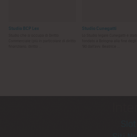
Studio BCP Lex
Studio Cunegatti
Studio che si occupa di Diritto
Lo Studio legale Cunegatti è stat
Commerciale (più in particolare di diritto
fondato a Bologna alla fine degli
finanziario, diritto ...
’90 dall’avv. Beatrice ...
Inte
Slo
Siti N