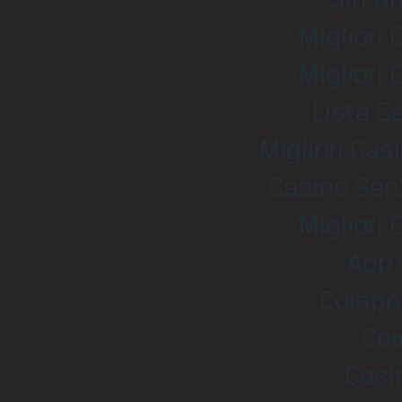
Migliori
Migliori
Lista 
Migliori Ca
Casino Sen
Migliori
App 
Coinpo
Coi
Casi