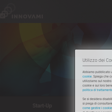
Utilizzo dei Co
Abbiamo pubblicato
cookie
. Spiega che c
utilizziamo sul nostro 
cookie e sui loro bene
politica di trattament
Se si desidera disabil
si prega di consultar
Start-Up
come gestire i cookie