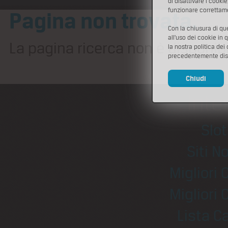
di disattivare i cooki
funzionare correttam
Pagina non trovata.
Con la chiusura di q
all'uso dei cookie in 
La pagina ricerca non è disponibi
la nostra politica dei
precedentemente disa
Chiudi
Inte
Slo
Siti N
Migliori
Migliori
Lista 