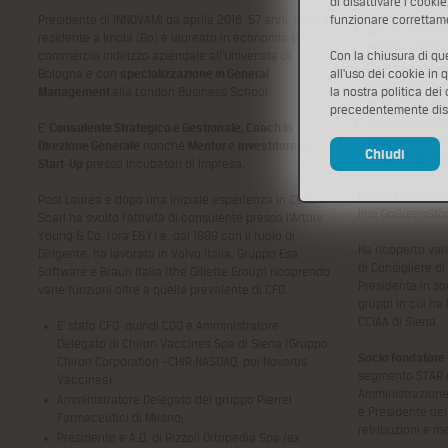
di disattivare i cooki
Presidente di INNOVAMI da aprile 2016, 57 anni, nato e
funzionare correttam
Spa su incaric
residente a Imola (Bo) è laureato in economia e
Efibanca-Palla
commercio indirizzo aziendale all’Università di
Con la chiusura di q
Direttore inves
Bologna e con
specializzazione in General
all'uso dei cookie in 
Srl e responsa
Management
alla London Business School.
la nostra politica dei
di Technogym
precedentemente disa
Managing Partn
E’
Consulente Strategico e Gestionale, Coach in
Partner associ
Direzione Generale
nonchè
Mentor
e
investitore in
Chiudi
Finance di Bol
Start-Up
presso Incubatori di Impresa.
Ha recentemente 
Post Laurea e dopo una iniziale esperienza in Cefla
line GoGreenSto
Scarl ha svolto l’attività di consulente presso l’Arthur
Young & Co. (ora E&Y) e, dal 1989 con il ruolo di
Ha ricoperto vari
Dirigente, ha lavorato in Volvo Italia, Gruppo Esa
di Consigliere d
Software e Braun Italia (the Gillette Group) ricoprendo
Presidente in soc
varie funzioni oltre a quella prevalente di CFO.
gruppi in cui ha 
CCIAA di Siena.
E’ stato CFO ,quindi COO e Amministratore
Delegato di Chiron Vaccines Spa di Siena (Gruppo
Socio fondatore
Chiron Corporation –CHIR;NASDAQ, poi Novartis
segmento STAR di
Vaccines),
Amministrazione
Amministratore Delegato del gruppo Pierrel
è Presidente del
Farmaceutici di Milano;
retribuzioni e m
Presidente e A.D. di Rizzoli Ortopedia Spa (ex