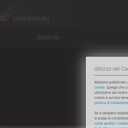
Start-Up
Chi Siamo
>
Staff
Utilizzo dei Co
Staff
Lo staff di INNOVAMI è formato da un nucleo stabile di
Abbiamo pubblicato
creazione e sv
persone, alcune delle quali impegnate in modo
cookie
. Spiega che c
innovative,
specifico per coordinare e sviluppare le varie aree di
utilizziamo sul nostro 
sviluppo di nuo
attività:
cookie e sui loro bene
nei processi a
politica di trattament
outsourcing) e
tutela e valorizzazione della proprietà
Communicatio
intellettuale (Ipr),
Se si desidera disabil
si prega di consultar
Gabriele Brusa
come gestire i cookie