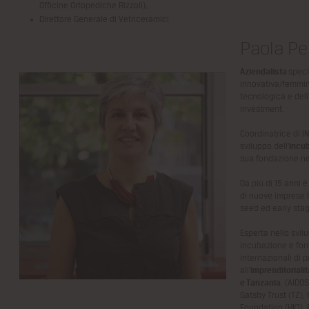
Officine Ortopediche Rizzoli);
Direttore Generale di Vetriceramici
Paola Pe
Aziendalista
speci
innovativa/femmini
tecnologica e dell
investment.
Coordinatrice di I
sviluppo dell’
incu
sua fondazione ne
Da più di 15 anni 
di nuove imprese h
seed ed early stag
Esperta nello svil
incubazione e form
internazionali di
all’
imprenditoriali
e Tanzania
. (AIDO
Gatsby Trust (TZ),
Foundation (HKJ), 