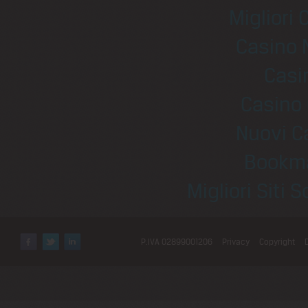
Migliori
Casino 
Casi
Casino 
Nuovi C
Bookm
Migliori Sit
P.IVA 02899001206
Privacy
Copyright
Facebook
Twitter
LinkedIn