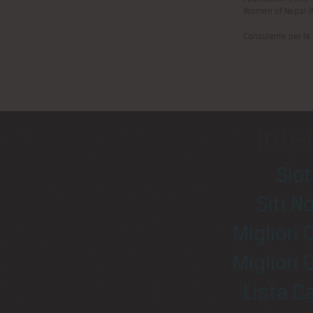
Women of Nepal (
Consulente per la
Inte
Slo
Siti N
Migliori
Migliori
Lista 