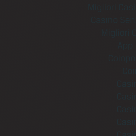
Migliori Ca
Casino Sen
Migliori
App 
Coinpo
Coi
Casi
Casi
Casi
Casi
Casi