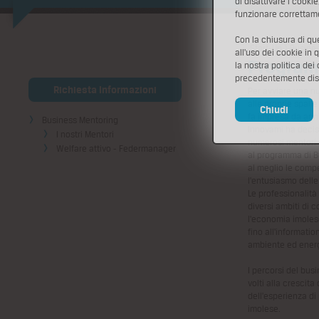
di disattivare i cooki
funzionare correttam
Con la chiusura di q
Start-Up
>
Busine
all'uso dei cookie in 
Program
la nostra politica dei
precedentemente disa
Richiesta Informazioni
Per avviare una n
alle proprie spall
Chiudi
fa impresa da anni
Business Mentoring
Innovami ha deciso
I nostri Mentori
numerosi mentori 
Welfare attivo - Federmanager
al programma di B
al meglio le comp
l'entusiasmo delle
Le professionalità
diversi ambiti di c
l'economia imolese
fino all'informati
ambiente ed energi
I percorsi del bu
volti alla crescit
dell'esperienza di
imolese.