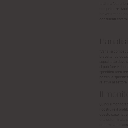
tutti, ma ‘estrarle
competenze. Anch
brevettare richied
consulenti esterni
L’analis
“L’analisi competit
brevettando
cosa,
soprattutto dove 
si può fare è ricos
specifica area
tec
possibile
specifica
relativa
al settore
Il moni
Quindi il monitora
ricostruire il profil
questo caso ristre
una determinata p
determinate class