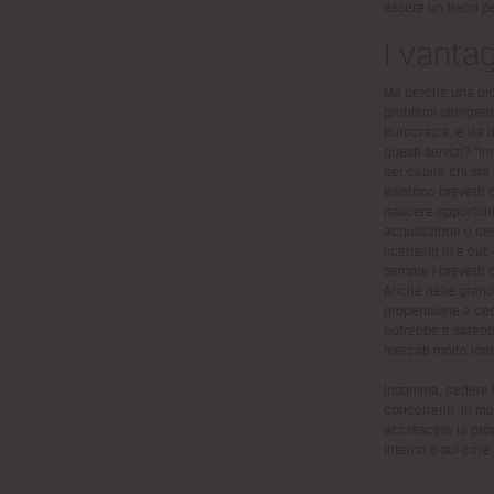
essere
un trend pe
I vanta
Ma perché una pic
problemi stringenti
burocrazia, e via 
questi servizi? “I
per capire chi sta
esistono brevetti 
nascere opportuni
acquisizione o ces
licensing in e ou
sempre i brevetti d
Anche nelle grandi
propensione a ced
potrebbe e sarebb
mercati molto lont
Insomma, cedere l
concorrenti, in mo
accrescere la prop
interno o sul core