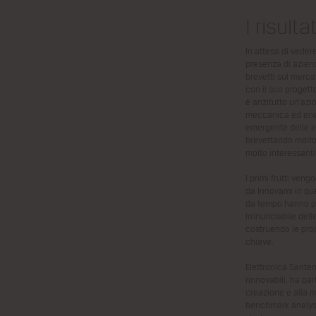
I risultat
In attesa di veder
presenza di azien
brevetti sul merca
con il suo progett
è anzitutto un’azi
meccanica ed ener
emergente delle en
brevettando molto
molto interessanti
I primi frutti veng
da Innovami in que
da tempo hanno pu
irrinunciabile delle
costruendo le prop
chiave.
Elettronica Santer
rinnovabili, ha pa
creazione e alla 
benchmark analysi