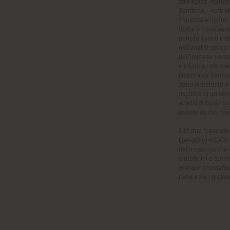
strategico-manage
Santerno – nota Mu
industriale hanno u
tipica si basa su 
portata avanti ins
nell’analisi del c
dell’impresa trami
e informazioni brev
Elettronica Santer
stato ricostruito e
risultato di un re
analisi di posizi
basate su dati bre
Altri due “case stu
Energifera e Cefla
nella costruzione
elettronici
e termo
energie
alternativ
Italia
e tra i protag