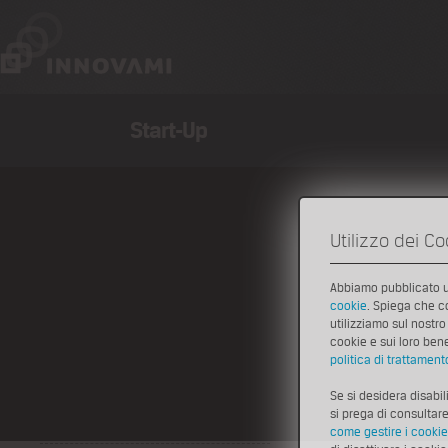
Start-Up
Eventi
Utilizzo dei Co
Press
>
Ne
La start
Eventi Recenti
Abbiamo pubblicato
cookie
. Spiega che c
Innovation Day 2016 con i finalisti di Una
utilizziamo sul nostro 
01 settembre 
Nuova Idea di Impresa
cookie e sui loro bene
politica di trattament
Borsa della ricerca 2016: sessione
plenaria su Open Innovation
Se si desidera disabil
CrowdFest 2016: crowdfunding, startup,
si prega di consultar
La start-up
idee e opportunità
come gestire i cookie