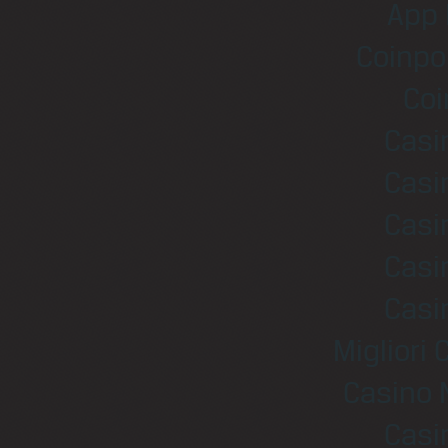
App 
Coinpo
Coi
Casi
Casi
Casi
Casi
Casi
Migliori
Casino 
Casi