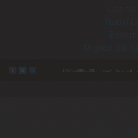
Casino 
Nuovi C
Bookm
Migliori Sit
P.IVA 02899001206
Privacy
Copyright
Facebook
Twitter
LinkedIn