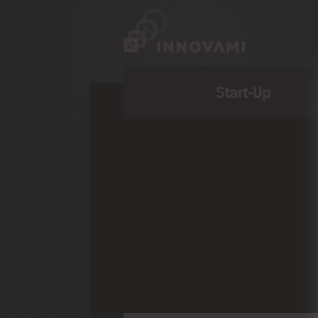
Start-Up
Anno di Associazione: 2007
Stefania Campomori
,
Arnaldo Madannu
,
Daniele Mirri
,
Christian Tassinari