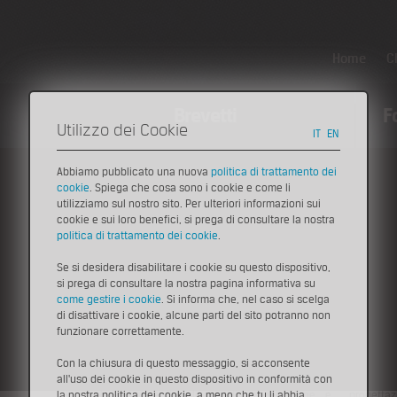
Home
C
Brevetti
F
Utilizzo dei Cookie
IT
EN
Abbiamo pubblicato una nuova
politica di trattamento dei
cookie
. Spiega che cosa sono i cookie e come li
Ambiente
Start-Up
>
Progetti e imprese dell'incubatore
utilizziamo sul nostro sito. Per ulteriori informazioni sui
Alba Progetti
Un'a
cookie e sui loro benefici, si prega di consultare la nostra
politica di trattamento dei cookie
.
archi
Alba Progetti è una cooperativa di progettisti
acquisito
servi
(ingegneri ed architetti) che si occupa di
diagnosi 
Se si desidera disabilitare i cookie su questo dispositivo,
progettazione edilizia ed impiantistica nell’ottica della
edifici pu
si prega di consultare la nostra pagina informativa su
l'edi
sostenibilità e dell’efficienza energetica degli edifici.
pubblic
come gestire i cookie
. Si informa che, nel caso si scelga
Costituita nel 2007, la società si avvale dell’interazione
l’otteni
di disattivare i cookie, alcune parti del sito potranno non
delle diverse competenze espresse dai quattro soci e
riqualific
funzionare correttamente.
dai partner con cui collabora stabilmente.
L’organico
Con la chiusura di questo messaggio, si acconsente
Alba Progetti, infatti, è in grado di offrire un servizio
: Christi
all'uso dei cookie in questo dispositivo in conformità con
integrale ed interdisciplinare di progettazione e
progettaz
la nostra politica dei cookie, a meno che tu li abbia