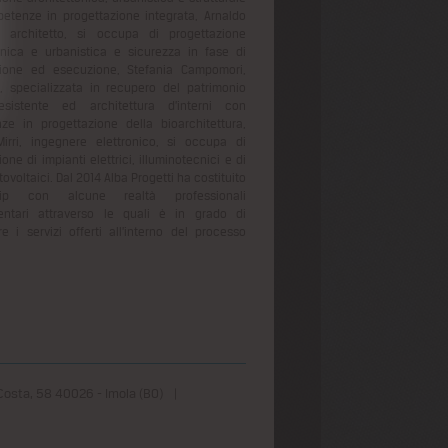
tenze in progettazione integrata, Arnaldo
 architetto, si occupa di progettazione
onica e urbanistica e sicurezza in fase di
zione ed esecuzione, Stefania Campomori,
o, specializzata in recupero del patrimonio
 esistente ed architettura d’interni con
e in progettazione della bioarchitettura,
irri, ingegnere elettronico, si occupa di
one di impianti elettrici, illuminotecnici e di
tovoltaici. Dal 2014 Alba Progetti ha costituito
ship con alcune realtà professionali
ntari attraverso le quali è in grado di
e i servizi offerti all’interno del processo
Costa, 58 40026 - Imola (BO)
|