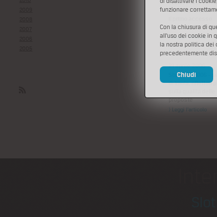
2010
di disattivare i cooki
Scadono i termini 
funzionare correttam
2009
iscriversi a Start C
il primo accesso
2008
Con la chiusura di q
all'Incubatore In
2007
all'uso dei cookie in 
> Leggi l'articolo
2006
la nostra politica dei
2005
precedentemente disa
21 aprile 2006
Chiudi
Start Cup 2006 – s
di Imola, riflettori 
sulla qualità delle
Rss
proposte
> Leggi l'articolo
Inte
Slo