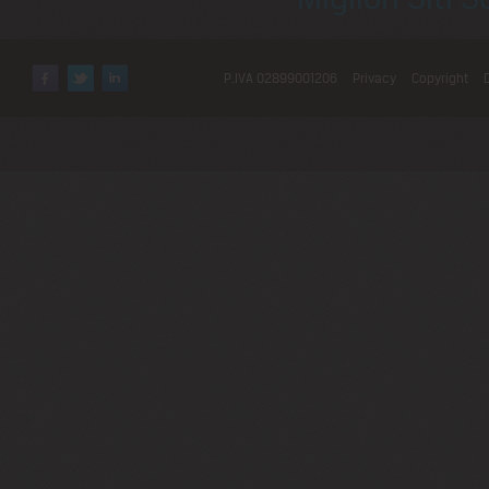
P.IVA 02899001206
Privacy
Copyright
Facebook
Twitter
LinkedIn