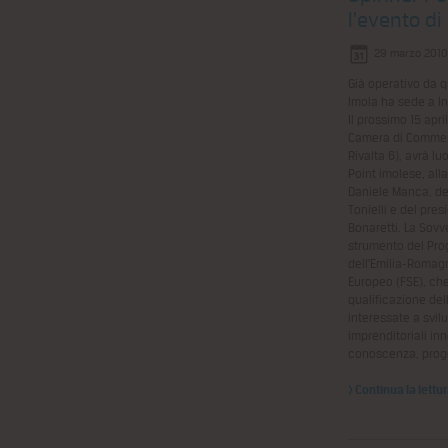
l'evento di
29 marzo 2010
Già operativo da q
Imola ha sede a In
Il prossimo 15 apri
Camera di Commerc
Rivalta 6), avrà lu
Point imolese, all
Daniele Manca, de
Tonielli e del pre
Bonaretti. La Sov
strumento del Pro
dell’Emilia-Romag
Europeo (FSE), che
qualificazione del
interessate a svil
imprenditoriali in
conoscenza, prog
> Continua la lettu