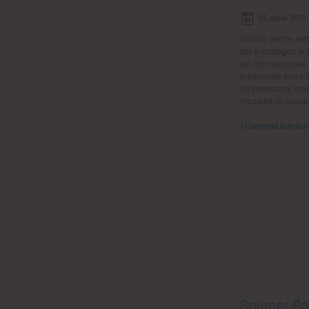
05 aprile 2010
Ancora poche sett
per il sostegno ai
ed internazional
presentate entro il
un’importante mod
modalità di valut
> Continua la lettu
Spinner Poi