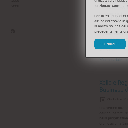
di disattivare i cooki
2009
Imola Daniele Man
funzionare correttam
2008
Daniele Montroni e 
Innovami – si è te
Con la chiusura di q
Sala del cda di Co
all'uso dei cookie in 
classificata Plast
la nostra politica dei
Cassani con l’obie
precedentemente disa
impianto completo
Rss
delle materie plas
Chiudi
per la plastica”, g
primo (…)
> Continua la lettu
Xelia e Re
Business d
24 ottobre 201
Una vetrina nazio
dall'incubatore IN
nella progettazion
Cromovision a Simp