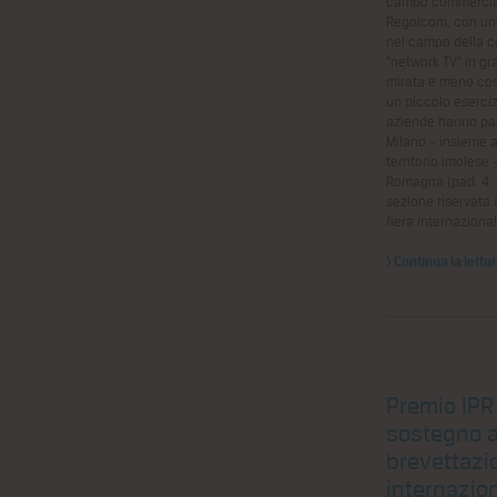
campo commerciale
Regolcom, con un’
nel campo della 
“network TV” in gr
mirata e meno cos
un piccolo eserci
aziende hanno par
Milano – insieme a
territorio imolese 
Romagna (pad. 4, 
sezione riservata a
fiera internaziona
> Continua la lettu
Premio IPR 
sostegno a
brevettazi
internazio