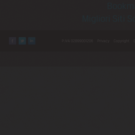
Bookm
Migliori Sit
P.IVA 02899001206
Privacy
Copyright
Facebook
Twitter
LinkedIn