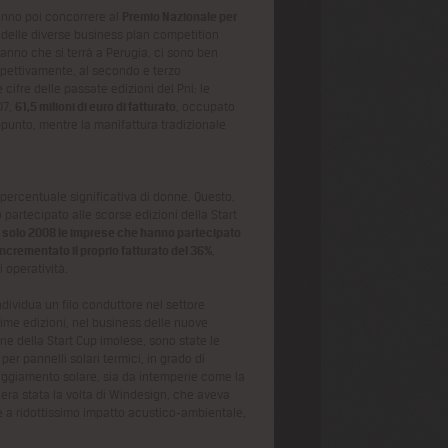
ranno poi concorrere al
Premio Nazionale per
i delle diverse business plan competition
t’anno che si terrà a Perugia, ci sono ben
ispettivamente, al secondo e terzo
cifre delle passate edizioni del Pni: le
07,
61,5 milioni di euro di fatturato
, occupato
appunto, mentre la manifattura tradizionale
a percentuale significativa di donne. Questo,
o partecipato alle scorse edizioni della Start
 solo 2008 le imprese che hanno partecipato
crementato il proprio fatturato del 36%
,
 operatività.
individua un filo conduttore nel settore
ltime edizioni, nel business delle nuove
one della Start Cup imolese, sono state le
er pannelli solari termici, in grado di
rraggiamento solare, sia da intemperie come la
 era stata la volta di Windesign, che aveva
e a ridottissimo impatto acustico-ambientale,