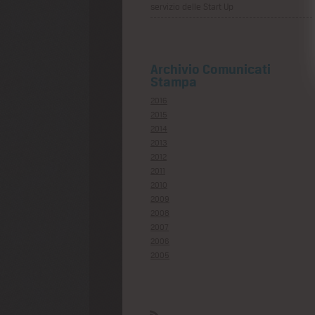
servizio delle Start Up
Archivio Comunicati
Stampa
2016
2015
2014
2013
2012
2011
2010
2009
2008
2007
2006
2005