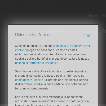
Home
C
Brevetti
F
Utilizzo dei Cookie
IT
EN
Abbiamo pubblicato una nuova
politica di trattamento dei
cookie
. Spiega che cosa sono i cookie e come li
Pr
Press
>
Comunicati Stampa
utilizziamo sul nostro sito. Per ulteriori informazioni sui
La crisi aguzza l’ingegno
cookie e sui loro benefici, si prega di consultare la nostra
politica di trattamento dei cookie
.
20 maggio 2009
Se si desidera disabilitare i cookie su questo dispositivo,
si prega di consultare la nostra pagina informativa su
Scarica il Comunicato Stampa
come gestire i cookie
. Si informa che, nel caso si scelga
di disattivare i cookie, alcune parti del sito potranno non
Cresce, di pari passo con il declino della manifattura tradizionale, la
funzionare correttamente.
via l’edizione 2009 della Start Cup “sezione Imola”, un’opportunità c
d’impresa ad alto contenuto di tecnologia.
Con la chiusura di questo messaggio, si acconsente
all'uso dei cookie in questo dispositivo in conformità con
Imola, 6 maggio 2009 – Ricercatori, giovani laureati, addirittura pe
la nostra politica dei cookie, a meno che tu li abbia