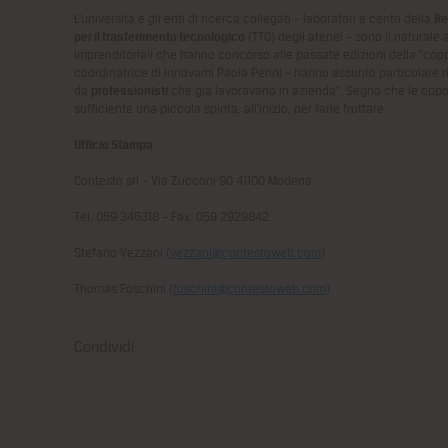
L’università e gli enti di ricerca collegati – laboratori e centri della
Re
per il trasferimento tecnologico
(TTO) degli atenei – sono il naturale 
imprenditoriali che hanno concorso alle passate edizioni della “coppa
coordinatrice di Innovami Paola Perini – hanno assunto particolare r
da
professionisti
che già lavoravano in azienda”. Segno che le oppor
sufficiente una piccola spinta, all’inizio, per farle fruttare.
Ufficio Stampa
Contesto srl – Via Zucconi 90 41100 Modena
Tel. 059 346318 – Fax. 059 2929842
Stefano Vezzani (
vezzani@contestoweb.com
)
Thomas Foschini (
foschini@contestoweb.com
)
Condividi: