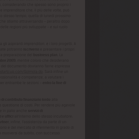
gi, considerando che spesso sono proprio i
e imprenditore che, il più delle volte, può
llo stesso tempo, quella di lunedì prossimo
 che stiamo attraversando – peraltro dopo
elle regioni più sviluppate – e sul ruolo
gli aspiranti imprenditori, e i loro progetti. A
essate potranno
iscriversi
e presentare i propri
lla preparazione del
business plan
. La
mbre 2009
, mentre coloro che desiderano
e del documento dovranno farne espressa
.startcup.com/GoImola.do
. Sarà infine un
essionalità e competenze, a valutare i
 per entrambe le sezioni –
entro la fine di
 di contributo finanziario lordo
alla
o questione di costi. Per rendere più agevole
te in palio anche
servizi di
 e uffici
all’interno dello stesso incubatore;
artner
; infine, l’assistenza da parte di un
torio e del mercato di riferimento in grado di
sa muoversi da subito, con successo.