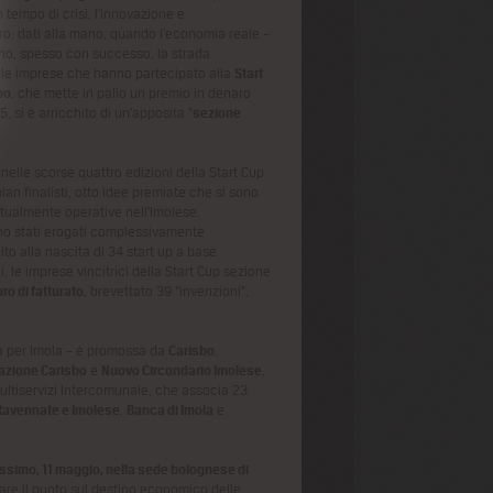
n tempo di crisi, l’innovazione e
o: dati alla mano, quando l’economia reale –
gono, spesso con successo, la strada
elle imprese che hanno partecipato alla
Start
bo
, che mette in palio un premio in denaro
 si è arricchito di un’apposita “
sezione
nelle scorse quattro edizioni della Start Cup
lan finalisti, otto idee premiate che si sono
tualmente operative nell’Imolese.
no stati erogati complessivamente
to alla nascita di 34 start up a base
, le imprese vincitrici della Start Cup sezione
ro di fatturato
, brevettato 39 “invenzioni”,
ta per Imola – è promossa da
Carisbo
,
azione Carisbo
e
Nuovo Circondario Imolese
,
ltiservizi Intercomunale, che associa 23
 Ravennate e Imolese
,
Banca di Imola
e
ossimo, 11 maggio, nella sede bolognese di
fare il punto sul destino economico delle