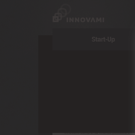
Start-Up
Comunicati Stampa
Recenti
I vincitori di NIDI
Innovation day: si eleggono i vincitori di
Una nuova idea di impresa
Dati di NIDI e Innovation Day
Innovami Camp 2: La finanza pubblica a