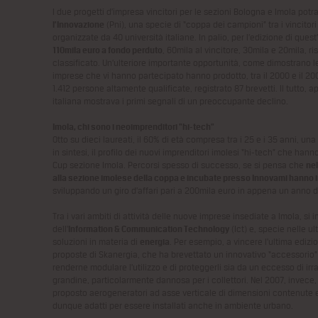
I due progetti d’impresa vincitori per le sezioni Bologna e Imola pot
l’Innovazione
(Pni), una specie di “coppa dei campioni” tra i vincitor
organizzate da 40 università italiane. In palio, per l’edizione di ques
110mila euro a fondo perduto
, 60mila al vincitore, 30mila e 20mila, r
classificato. Un’ulteriore importante opportunità, come dimostrano le 
imprese che vi hanno partecipato hanno prodotto, tra il 2000 e il 20
1.412 persone altamente qualificate, registrato 87 brevetti. Il tutto, 
italiana mostrava i primi segnali di un preoccupante declino.
Imola, chi sono i neoimprenditori “hi-tech”
Otto su dieci laureati, il 60% di età compresa tra i 25 e i 35 anni, un
in sintesi, il profilo dei nuovi imprenditori imolesi “hi-tech” che hann
Cup sezione Imola. Percorsi spesso di successo, se si pensa che
nel
alla sezione imolese della coppa e incubate presso Innovami hanno in
sviluppando un giro d’affari pari a 200mila euro in appena un anno di
Tra i vari ambiti di attività delle nuove imprese insediate a Imola, si 
dell’
Information & Communication Technology
(Ict) e, specie nelle u
soluzioni in materia di
energia
. Per esempio, a vincere l’ultima edizi
proposte di Skanergia, che ha brevettato un innovativo “accessorio” p
renderne modulare l’utilizzo e di proteggerli sia da un eccesso di i
grandine, particolarmente dannosa per i collettori. Nel 2007, invece,
proposto aerogeneratori ad asse verticale di dimensioni contenute 
dunque adatti per essere installati anche in ambiente urbano.