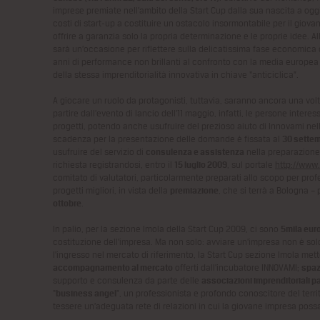
imprese premiate nell’ambito della Start Cup dalla sua nascita a og
costi di start-up a costituire un ostacolo insormontabile per il giovan
offrire a garanzia solo la propria determinazione e le proprie idee. A
sarà un’occasione per riflettere sulla delicatissima fase economica
anni di performance non brillanti al confronto con la media europea d
della stessa imprenditorialità innovativa in chiave “anticiclica”.
A giocare un ruolo da protagonisti, tuttavia, saranno ancora una volta 
partire dall’evento di lancio dell’11 maggio, infatti, le persone inter
progetti, potendo anche usufruire del prezioso aiuto di Innovami ne
scadenza per la presentazione delle domande è fissata al
30 sette
usufruire del servizio di
consulenza e assistenza
nella preparazion
richiesta registrandosi, entro il
15 luglio 2009
, sul portale
http://www
comitato di valutatori, particolarmente preparati allo scopo per prof
progetti migliori, in vista della
premiazione
, che si terrà a Bologna –
ottobre
.
In palio, per la sezione Imola della Start Cup 2009, ci sono
5mila euro
costituzione dell’impresa. Ma non solo: avviare un’impresa non è sol
l’ingresso nel mercato di riferimento, la Start Cup sezione Imola met
accompagnamento al mercato
offerti dall’incubatore INNOVAMI;
spazi
supporto e consulenza da parte delle
associazioni imprenditoriali p
“
business angel
”, un professionista e profondo conoscitore del terri
tessere un’adeguata rete di relazioni in cui la giovane impresa pos