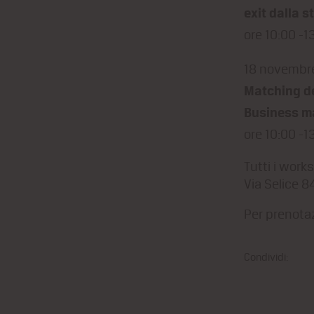
exit dalla s
ore 10:00 -1
18 novembr
Matching de
Business m
ore 10:00 -1
Tutti i work
Via Selice 8
Per prenotaz
Condividi: