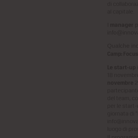
di collabora
al capitale.
manager
I
p
info@innova
Qualche ind
Camp: Focus 
Le start-up
18 novembre
novembre
2
partecipant
del team, c
per le start
giornata di 
info@innova
luogo di pro
Il program