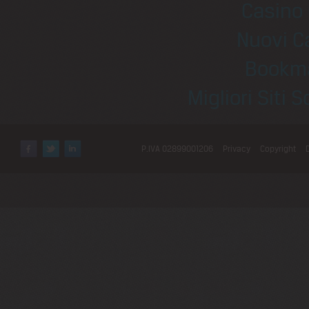
Casino 
Nuovi C
Bookm
Migliori Sit
P.IVA 02899001206
Privacy
Copyright
Facebook
Twitter
LinkedIn