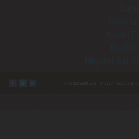
Casi
Casino 
Nuovi C
Bookm
Migliori Sit
P.IVA 02899001206
Privacy
Copyright
Facebook
Twitter
LinkedIn