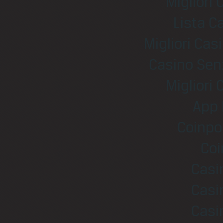
Migliori
Lista 
Migliori Ca
Casino Sen
Migliori
App 
Coinpo
Coi
Casi
Casi
Casi