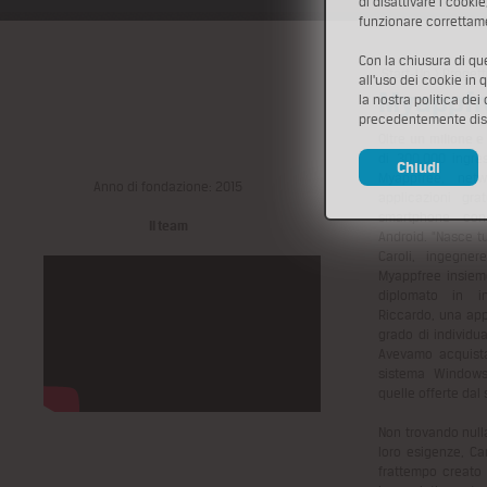
di disattivare i cooki
funzionare correttam
Con la chiusura di q
Start-Up
>
Progett
all'uso dei cookie in 
Myappfr
la nostra politica dei
precedentemente disa
Oltre
un milione e
di 300.000 ingres
Chiudi
Myappfree, net
Anno di fondazione: 2015
applicazioni gra
smartphone con
Il team
Android. "Nasce t
Caroli, ingegner
Myappfree insieme
diplomato in in
Riccardo, una app
grado di individua
Avevamo acquist
sistema Windows 
quelle offerte dal
Non trovando nulla
loro esigenze, Ca
frattempo creato 