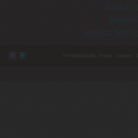
Nuovi C
Bookm
Migliori Sit
P.IVA 02899001206
Privacy
Copyright
Facebook
LinkedIn