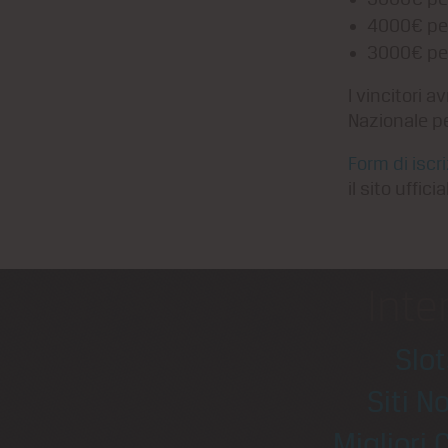
4000€ per
3000€ per 
I vincitori a
Nazionale pe
Form di iscr
il sito ufficia
Inte
Slo
Siti N
Migliori