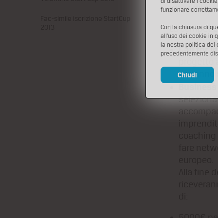
di disattivare i cooki
realizzata.
funzionare correttam
PDF
Fac-simile iscrizione StartCup
2013
La competizi
Con la chiusura di q
all'uso dei cookie in 
la nostra politica dei
Call for i
precedentemente disa
progetto a
verranno 
Chiudi
Business
selezionat
accompagn
imprendito
coaching e
fare netwo
europeo.
Alla fine
riceveran
di:
5000€ per 