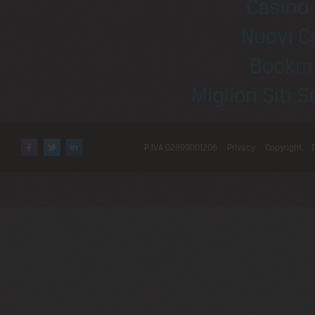
Casino 
Nuovi C
Bookm
Migliori Sit
P.IVA 02899001206
Privacy
Copyright
Facebook
Twitter
LinkedIn