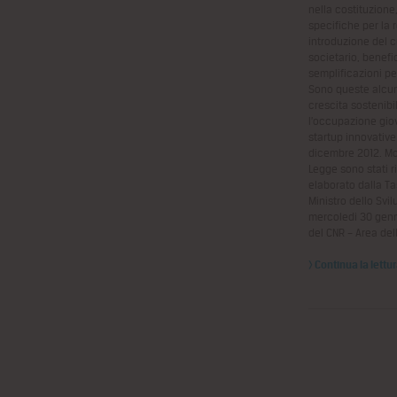
nella costituzione
specifiche per la r
introduzione del c
societario, benefic
semplificazioni per
Sono queste alcune
crescita sostenibi
l’occupazione giov
startup innovative
dicembre 2012. Mo
Legge sono stati ri
elaborato dalla Ta
Ministro dello Svi
mercoledì 30 genn
del CNR – Area del
> Continua la lettu