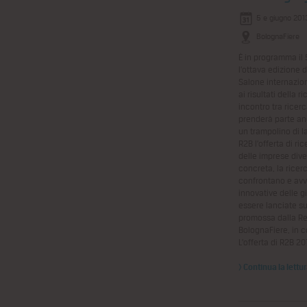
5 e giugno 201
BolognaFiere
È in programma il 
l’ottava edizione 
Salone internazio
ai risultati della r
incontro tra ricer
prenderà parte a
un trampolino di la
R2B l’offerta di r
delle imprese dive
concreta, la ricer
confrontano e avv
innovative delle g
essere lanciate su
promossa dalla R
BolognaFiere, in 
L’offerta di R2B 20
> Continua la lettu