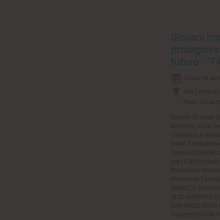
Giovani Imp
protagonist
futuro - “
Giovedì 18 apri
Sala Centro Ar
Pietro Terme (
Giovedì 18 aprile 2
Artemide, Viale Te
L'iniziativa è pro
Imola, Fondazione
Commercio di Bolo
ore 17,30 Presied
Provinciale Imole
Presidente Fondaz
BRAGUZZI Amminist
19,00 APERITIVO S
GIAN PAOLO ROSSI 
Imprenditori CNA 