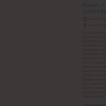
Brevetti, P
scena a B
Martedì 7 magg
CierrebiClub, B
E' in programma a
partire dalle ore 1
appuntamento con 
una serata dedica
brevettuale in mo
Tipicamente una P
presentrazione di 
ospiti ed a seguir
tutte le persone p
discussione dei te
informale. Durante
Bologna, indicativa
relatori presentera
brevetto unitario e
controversie breve
conseguenza del b
> Continua la lettu