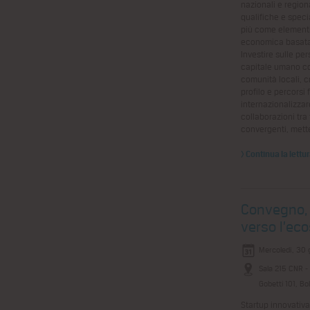
nazionali e regiona
qualifiche e speci
più come elementi 
economica basata 
Investire sulle per
capitale umano con
comunità locali, c
profilo e percorsi 
internazionalizzar
collaborazioni tra
convergenti, mett
> Continua la lettu
Convegno, 
verso l’ec
Mercoledì, 30 
Sala 215 CNR - 
Gobetti 101, Bo
Startup innovativa: