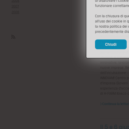
di disattivare i cooki
2008
Ravenna, piazz
funzionare correttam
2007
Magna - Ordine
2006
Un workshop, reali
Con la chiusura di q
manifestazione "R
all'uso dei cookie in 
innovazione, start
la nostra politica dei
come proposte reali
precedentemente disa
All'iniziativa parte
Perini, direttrice 
Rss
Chiudi
Ravenna uno spazi
socializzazione do
studenti e cittadi
innovative, lavora
nuove imprese. Rela
dell’incubazione –
INNOVAMI Centro p
d’impresa Giovani
esperienza d’eccel
di H-FARM Kirecò 
> Continua la lettu
Il 5 e 6 gi