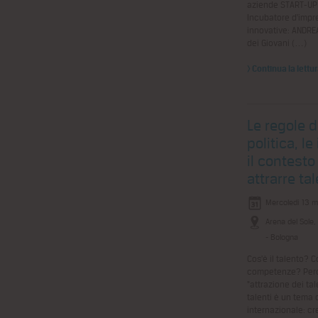
aziende START-UP 
Incubatore d’impr
innovative: ANDRE
dei Giovani (…)
> Continua la lettu
Le regole d
politica, le
il contesto
attrarre tal
Mercoledì 13 m
Arena del Sole,
- Bologna
Cos’è il talento? 
competenze? Perché
“attrazione dei tal
talenti è un tema 
internazionale: cr