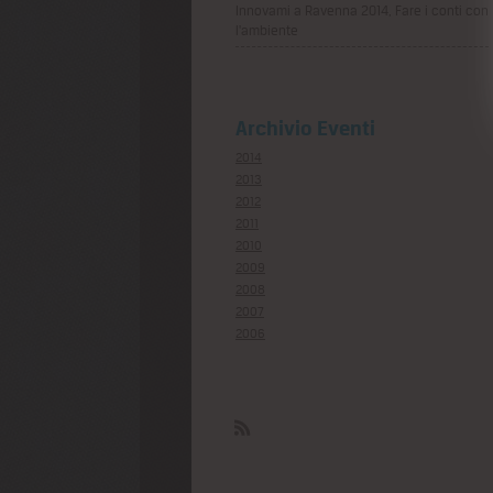
Innovami a Ravenna 2014, Fare i conti con
l'ambiente
Archivio Eventi
2014
2013
2012
2011
2010
2009
2008
2007
2006
Rss