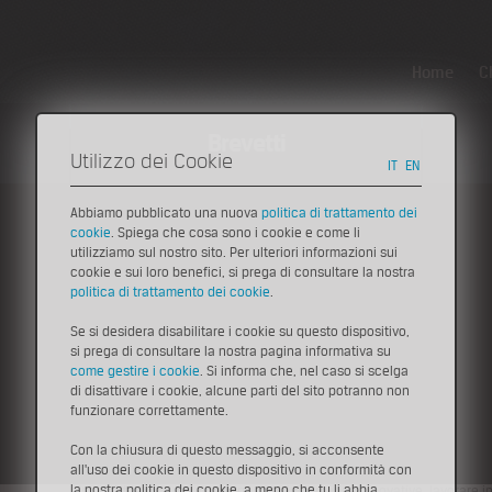
Home
C
Brevetti
Utilizzo dei Cookie
IT
EN
Abbiamo pubblicato una nuova
politica di trattamento dei
cookie
. Spiega che cosa sono i cookie e come li
Eve
Eventi
utilizziamo sul nostro sito. Per ulteriori informazioni sui
Workshop – La neo-imprenditorialità del te
cookie e sui loro benefici, si prega di consultare la nostra
politica di trattamento dei cookie
.
27 settembre 2013, ore 9,30
Se si desidera disabilitare i cookie su questo dispositivo,
Ravenna, piazza Andrea Costa 3 - Sala 4, sala Aula Magna - Ordine dell
si prega di consultare la nostra pagina informativa su
come gestire i cookie
. Si informa che, nel caso si scelga
di disattivare i cookie, alcune parti del sito potranno non
Un workshop, realizzato nell'ambito della manifestazione "Ravenna 2
funzionare correttamente.
creazione di reti d’impresa come proposte reali per lo sviluppo del terri
relatrice, Paola Perini, direttrice di Innovami.
Con la chiusura di questo messaggio, si acconsente
all'uso dei cookie in questo dispositivo in conformità con
Nel 2014 nascerà a Ravenna uno spazio di collaborazione e socializz
la nostra politica dei cookie, a meno che tu li abbia
studenti e cittadini potranno condividere idee innovative, lavorare 