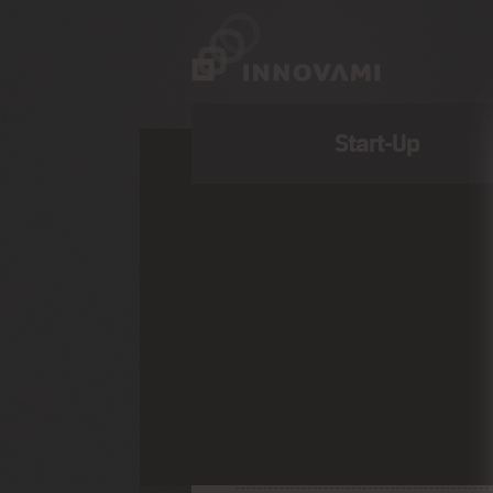
Start-Up
Eventi Recenti
Premiazione il 18 giugno per Una nuova
idea d’impresa
Innovami Camp, giovedì l'ultima tappa del
percorso di formazione
Cos'è il Cloud, la nuvola (che fa parte di
noi)?