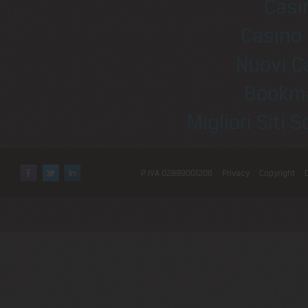
Casi
Casino 
Nuovi C
Bookm
Migliori Sit
P.IVA 02899001206
Privacy
Copyright
Facebook
Twitter
LinkedIn