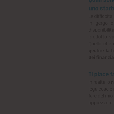
uno start
Le difficol
In gergo 
disponibilità
prodotto va
Quello che 
gestire la l
dei finanzia
Ti piace 
n
In realtà io
lega cose e 
fare del mio
apprezzare C