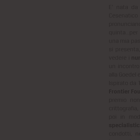
E’ nata d
Cesenatico
pronuncian
quinta...per
una mia pass
si presenta
num
vedere i
un incontro
alla Goedel 
Ispirato da
Frontier Fo
premio non
crittografi
poi in mod
specialistic
condotti, 