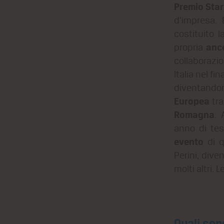
Premio Star
d’impresa.
costituito 
anc
propria
collaboraz
Italia nel f
diventandon
Europea
tra
Romagna
. 
anno di tes
evento
di q
Perini, dive
molti altri.
Quali son