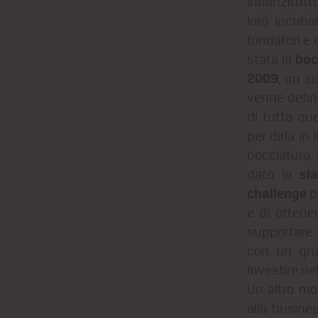
Innanzitutt
loro incub
fondatori e
boc
stata la
2009
, un s
venne defin
di tutta qu
per dirla in
bocciatura,
sl
dato lo
challenge
p
e di ottene
supportare 
con un gru
investire ne
Un altro mo
alla busine