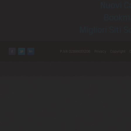
Nuovi C
Bookm
Migliori Sit
P.IVA 02899001206
Privacy
Copyright
Facebook
Twitter
LinkedIn