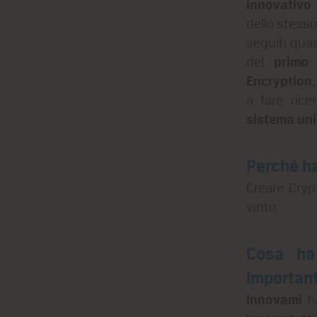
innovativo 
dello stesso
seguiti quas
primo 
del
Encryption
a fare rice
sistema un
Perché ha
Creare Cryp
vinto.
Cosa ha
important
Innovami
ha