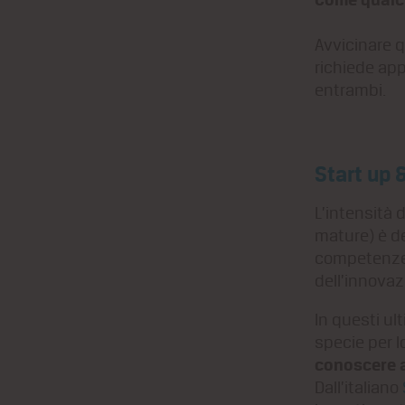
Avvicinare qu
richiede ap
entrambi.
Start up 
L’intensità 
mature) è de
competenze 
dell’innovaz
In questi ul
specie per 
conoscere al
Dall’italiano