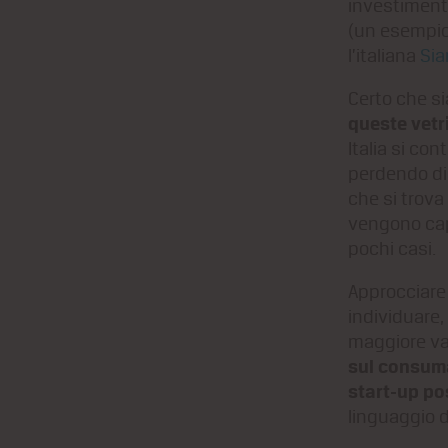
investimento
(un esempio t
l’italiana
Sia
Certo che s
queste vetr
Italia si co
perdendo di 
che si trova
vengono capi
pochi casi.
Approcciare 
individuare,
maggiore va
sul consuma
start-up p
linguaggio 