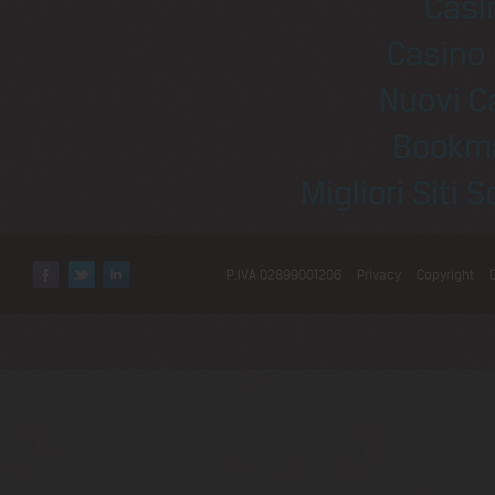
Casi
Casino 
Nuovi C
Bookm
Migliori Sit
P.IVA 02899001206
Privacy
Copyright
Facebook
Twitter
LinkedIn