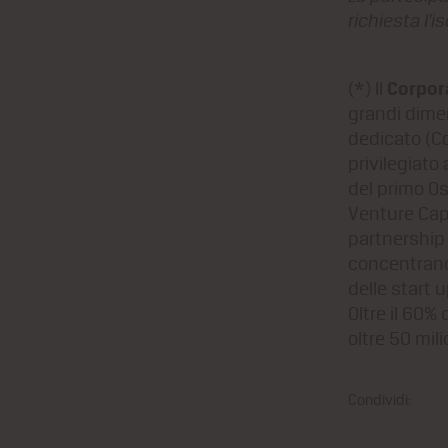
richiesta l'i
Corpor
(*) Il
grandi dime
dedicato (Co
privilegiato 
del primo Os
Venture Cap
partnership 
concentrano 
delle start 
Oltre il 60% 
oltre 50 mil
Condividi: