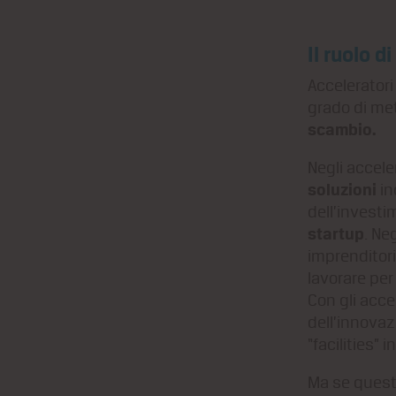
Il ruolo d
Acceleratori
grado di me
scambio.
Negli accele
soluzioni
in
dell’invest
startup
. Ne
imprenditori
lavorare per
Con gli accel
dell’innovaz
“facilities” 
Ma se quest