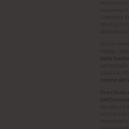
sistematico
compreso il v
Corporate Ve
altrettanto 
all’innovazi
Alcuni elemen
meglio, del
dalla trasf
ad esempio s
robotica, in
catene del 
Con l'aiuto 
dell’innovaz
più alto è il
ricerca indu
investitori 
velocemente 