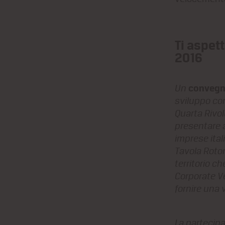
Ti aspet
2016
conveg
Un
sviluppo com
Quarta Rivol
presentare a
imprese itali
Tavola Roton
territorio ch
Corporate Ve
fornire una 
La partecipa