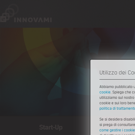
Utilizzo dei Co
Abbiamo pubblicato
cookie
. Spiega che c
utilizziamo sul nostro 
cookie e sui loro bene
politica di trattament
Se si desidera disabil
si prega di consultar
Start-Up
come gestire i cookie