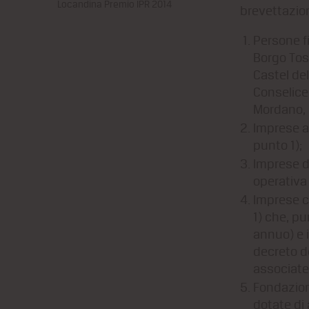
Locandina Premio IPR 2014
brevettazio
Persone f
Borgo Tos
Castel del
Conselice
Mordano, 
Imprese a
punto 1);
Imprese d
operativa 
Imprese c
1) che, pu
annuo) e i
decreto de
associate
Fondazion
dotate di