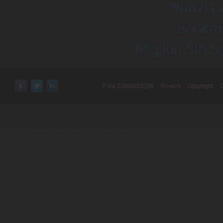
Nuovi C
Bookm
Migliori Sit
P.IVA 02899001206
Privacy
Copyright
Facebook
Twitter
LinkedIn