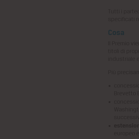
Tutti i parte
specificati 
Cosa
Il Premio vi
titoli di pr
industriale 
Più precisa
concessi
Brevetto 
concessi
Washingto
successiv
estension
europeo e