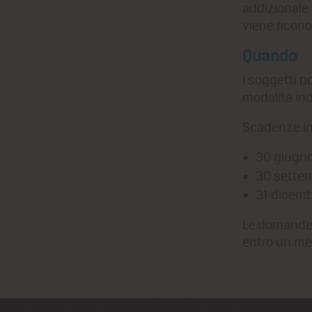
addizionale
viene ricono
Quando
I soggetti 
modalità ind
Scadenze in
30 giugn
30 sette
31 dicem
Le domande 
entro un me