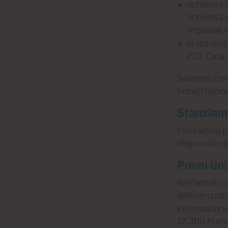
richiesta 
richiesta
regionali 
la richies
PCT: Cina,
Saranno cons
brevettazion
Stanziam
L'iniziativa
disposizione
Premi Uni
Nell'ambito 
differenziat
internaziona
12.300 euro 