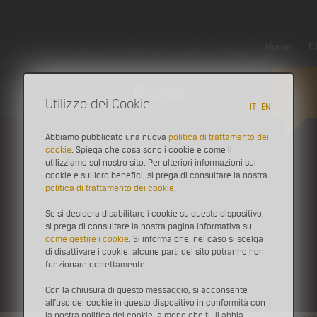
Home
C
Brevetti
Utilizzo dei Cookie
IT
EN
Abbiamo pubblicato una nuova
politica di trattamento dei
cookie
. Spiega che cosa sono i cookie e come li
Inn
Innovazione
>
Esempi
>
Trasferimento Tecnologico
>
Gestione delle 
utilizziamo sul nostro sito. Per ulteriori informazioni sui
Gestione delle reti di telecomu
cookie e sui loro benefici, si prega di consultare la nostra
politica di trattamento dei cookie
.
I sistemi di supporto alle
decisioni (DSS) basati
di DSS, ut
sull'impiego di algoritmi
di ottimizzazione possono
routing fi
Se si desidera disabilitare i cookie su questo dispositivo,
essere molto utili nell’attività
di pianificazione e
riferiment
si prega di consultare la nostra pagina informativa su
gestione
delle reti di telecomunicazione.
Il progetto,
rete di un
come gestire i cookie
. Si informa che, nel caso si scelga
sviluppato
da Innovami, Deis e Acantho
spa ha
di disattivare i cookie, alcune parti del sito potranno non
consentito la messa
a punto di un prototipo
funzionare correttamente.
Risultati
Con la chiusura di questo messaggio, si acconsente
all'uso dei cookie in questo dispositivo in conformità con
la nostra politica dei cookie, a meno che tu li abbia