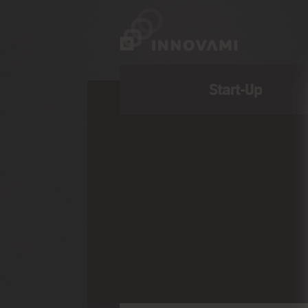
Start-Up
Richiesta Informazioni
Esempi
Trasferimento Tecnologico
Gestione dei processi aziendali
e ICT (2010)
Gestione delle reti energetiche
(2010)
Gestione delle reti di