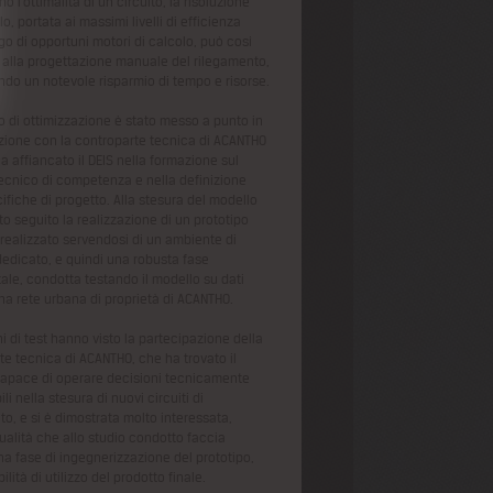
no l’ottimalità di un circuito, la risoluzione
o, portata ai massimi livelli di efficienza
go di opportuni motori di calcolo, può così
si alla progettazione manuale del rilegamento,
do un notevole risparmio di tempo e risorse.
mo di ottimizzazione è stato messo a punto in
zione con la controparte tecnica di ACANTHO
a affiancato il DEIS nella formazione sul
ecnico di competenza e nella definizione
ifiche di progetto. Alla stesura del modello
o seguito la realizzazione di un prototipo
 realizzato servendosi di un ambiente di
dedicato, e quindi una robusta fase
ale, condotta testando il modello su dati
una rete urbana di proprietà di ACANTHO.
i di test hanno visto la partecipazione della
te tecnica di ACANTHO, che ha trovato il
apace di operare decisioni tecnicamente
ili nella stesura di nuovi circuiti di
to, e si è dimostrata molto interessata,
ualità che allo studio condotto faccia
na fase di ingegnerizzazione del prototipo,
bilità di utilizzo del prodotto finale.