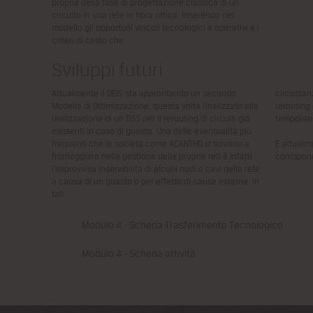
propria della fase di
progettazione classica
di un
circuito in una
rete in fibra ottica.
Inserendo nel
modello
gli opportuni vincoli
tecnologici e operativi
e i
criteri di costo che
Sviluppi futuri
Attualmente il DEIS sta
approntando un secondo
circostan
Modello di Ottimizzazione,
questa volta finalizzato
alla
rerouting
realizzazione di
un DSS per il rerouting
di circuiti già
temporane
esistenti
in caso di guasto. Una
delle eventualità più
frequenti che le società
come ACANTHO si trovano
a
È attualm
fronteggiare nella gestione
delle proprie reti è infatti
corrispon
l’improvvisa inservibilità
di alcuni nodi o cavi
della rete
a causa di
un guasto o per effetto
di cause esterne: in
tali
PDF
Modulo 4 - Scheda Trasferimento Tecnologico
PDF
Modulo 4 - Scheda attività