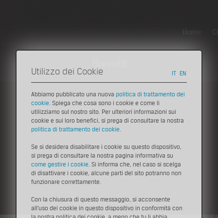
Home
C
Brevetti
Utilizzo dei Cookie
IT
EN
Abbiamo pubblicato una nuova
politica di trattamento dei
cookie
. Spiega che cosa sono i cookie e come li
Pr
Press
>
News
utilizziamo sul nostro sito. Per ulteriori informazioni sui
Al via un nuovo bando per le imprese giov
cookie e sui loro benefici, si prega di consultare la nostra
politica di trattamento dei cookie
.
21 gennaio 2013
Se si desidera disabilitare i cookie su questo dispositivo,
si prega di consultare la nostra pagina informativa su
Il bando, che nasce dall'accordo tra Regione Emilia-Romagna e Govern
come gestire i cookie
. Si informa che, nel caso si scelga
rivolge alle piccole imprese giovanili innovative e creative che hann
di disattivare i cookie, alcune parti del sito potranno non
EmiliaRomagnaStartUp
entro la data di presentazione della domanda. 
funzionare correttamente.
accelerare la crescita, rafforzare il posizionamento competitivo e i
giovanili innovative e creative attraverso la fornitura di servizi innova
Con la chiusura di questo messaggio, si acconsente
accelerare i processi di crescita delle imprese.
all'uso dei cookie in questo dispositivo in conformità con
Il bando cofinanzierà perciò progetti per: lo sviluppo commerciale e 
la nostra politica dei cookie, a meno che tu li abbia