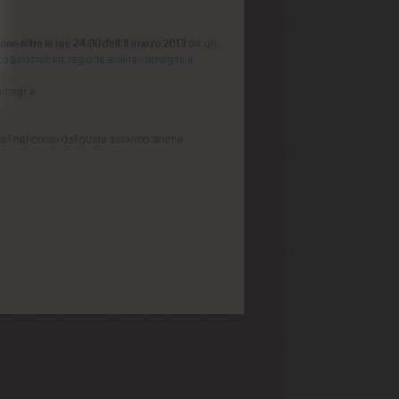
 non oltre le ore 24.00 dell’8 marzo 2013
da un
o@postacert.regione.emilia-romagna.it
Romagna.
tema" nel corso del quale saranno anche