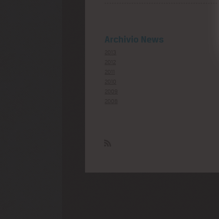
Archivio News
2013
2012
2011
2010
2009
2008
Rss