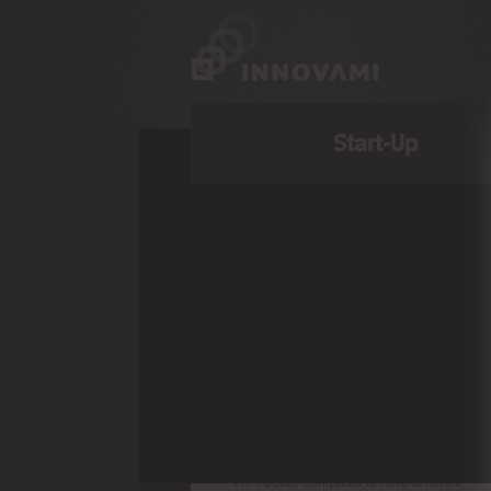
Start-Up
News Recenti
Innovami e i social network, l’avventura
continua
Fitness portatile e acqua a km zero
protagonisti del Premio Ipr 2012
Al via “Una nuova idea d’impresa”
FIT-POCKET conquista la fiera di Rimini