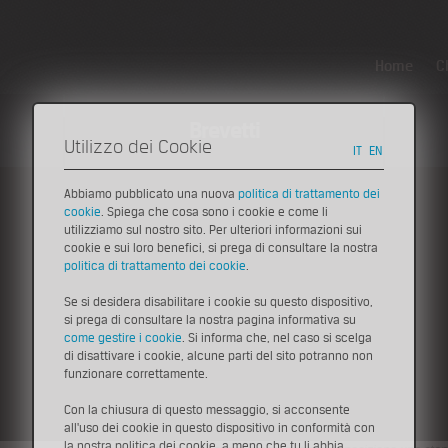
Home
C
Brevetti
Utilizzo dei Cookie
IT
EN
Abbiamo pubblicato una nuova
politica di trattamento dei
cookie
. Spiega che cosa sono i cookie e come li
Pr
Press
>
Comunicati Stampa
utilizziamo sul nostro sito. Per ulteriori informazioni sui
Inventori imolesi e della bassa Romagna, 
cookie e sui loro benefici, si prega di consultare la nostra
politica di trattamento dei cookie
.
euro
Se si desidera disabilitare i cookie su questo dispositivo,
27 marzo 2012
si prega di consultare la nostra pagina informativa su
come gestire i cookie
. Si informa che, nel caso si scelga
di disattivare i cookie, alcune parti del sito potranno non
Scarica il Comunicato Stampa
funzionare correttamente.
Inventori imolesi e della bassa Romagna, incentivi fino a 10.000 euro
Con la chiusura di questo messaggio, si acconsente
all'uso dei cookie in questo dispositivo in conformità con
Al via il prossimo 2 aprile la nuova edizione del Premio IPR, propost
la nostra politica dei cookie, a meno che tu li abbia