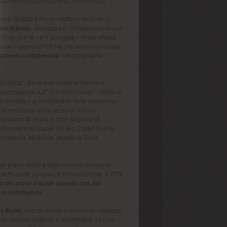
nziamento complessivo di 30 mila euro.
ese. Questo il filo conduttore della terza
io di Imola
, realizzata in collaborazione con
l’intenzione – e il coraggio – di brevettare.
rese o persone fisiche che abbiano avviato
iamento complessivo
– erogato dalla
di utilità”, siano essi persone fisiche o
ocalizzazione sull’”economia reale” – restano
mmerciale – si conferma la forte vocazione
i la residenza della persona fisica o
Risparmio di Imola, e cioè Bagnara di
bolognese, Castel del Rio, Castel Guelfo,
alombarda, Medicina, Mordano, Riolo,
goli premi rivolti a dare riconoscimento a
brevettazione europea e internazionale, il 100%
iciari anche a quelle aziende che, pur
a grandi imprese
.
la
Perini
, coordinatrice di Innovami – spesso
isultati originali e brevettabili. La crisi