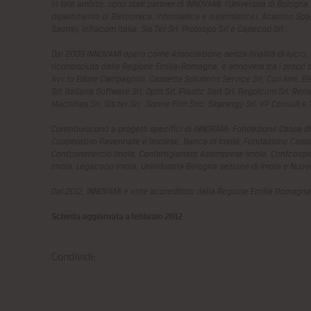
In tale ambito, sono stati partner di INNOVAMI: l’Università di Bologn
dipartimento di Elettronica, informatica e sistemistica), Acantho Sp
Sacmi), Infracom Italia, Sis.Ter Srl, Prototipo Srl e Capecod Srl.
Dal 2009 INNOVAMI opera come Associazione senza finalità di lucro, 
riconosciuta dalla Regione Emilia-Romagna, e annovera tra i propri soc
Avv.to Edore Campagnoli, Cassetta Solutions Service Srl, Con.Ami, El
Srl, Italiana Software Srl, Optit Srl, Plastic Sort Srl, Regolcom Srl, R
Machines Srl, Sis.ter Srl, Sonne Film Snc, Skanergy Srl, VP Consult e 
Contribuiscono a progetti specifici di INNOVAMI: Fondazione Cassa di
Cooperativo Ravennate e Imolese, Banca di Imola, Fondazione Cass
Confcommercio Imola, Confartigianato Assimprese Imola, Confcooper
Imola, Legacoop Imola, Unindustria Bologna sezione di Imola e Nuov
Dal 2012, INNOVAMI è ente accreditato dalla Regione Emilia Romagna 
Scheda aggiornata a febbraio 2012
Condividi: