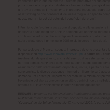
economica reale, che ha toccato il sistema produttivo nel suo comple
protezione della proprietà industriale a favore di altre tipologie di 
all’attività operativa. L’investimento in proprietà industriale, soprat
asset strategico che consente di delineare meglio la capacità competi
queste realtà il target dei potenziali beneficiari dei premi”.
Il Premio vuole favorire la vocazione al deposito o alla estensione i
finalizzata a una maggiore tutela e competitività anche sui mercati in
con la nuova edizione che si rivolge esclusivamente a quelle invenzi
stata avviata dopo il primo luglio 2008 (o sia in corso in tale data).
Per partecipare al Premio, i soggetti interessati devono presentare
disponibile su
http://www.innovami.it/servizi-ipr/
,
a partire dal 2 apri
(usufruendo, da quest’anno, anche del servizio di assistenza tecnic
corretta compilazione della domanda). Qualche buona ragione per affr
esaurimento dello stanziamento disponibile; inoltre, a parità di altre
sono previste le diverse scadenze intermedie – il premio sarà asseg
domanda. Tra i criteri più importanti per stabilire la misura del prem
l’eventuale collaborazione con università o centri di ricerca nell’ela
settori a cui l’invenzione stessa è potenzialmente applicabile.
INNOVAMI
è un centro per l’innovazione e incubatore d’impresa pro
Multiservizi Intercomunale, 23 Comuni soci nell’area imolese-romagno
“Cognetex”, in Via Selice Provinciale 47. Attivo dal 2005, fa parte de