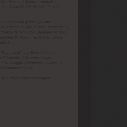
a (dipartimento di Scienze aziendali e
a, Hera Comm Srl, HPS-Sinergia (Gruppo
con personalità giuridica privata
i: Alfacod Srl, Alya Srl, Arca Tecnologie Srl,
ettronica Santerno Spa, Energifera Srl, Geas
emembrane Srl, Revision srl, Robotic Fitness
Xelia Snc.
 Risparmio di Imola, Banca di Credito
a di Risparmio di Ravenna, Ascom-
ative Bologna (Circondario Imolese), Cna
o Circondario Imolese.
per il trasferimento tecnologico.