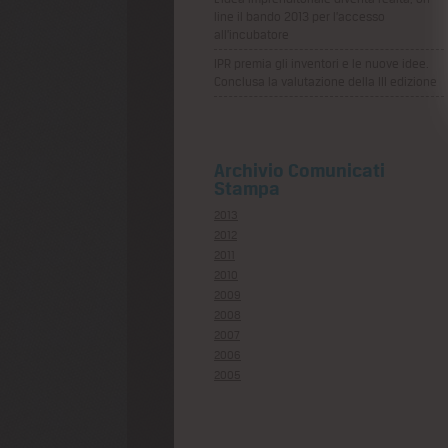
line il bando 2013 per l’accesso
all’incubatore
IPR premia gli inventori e le nuove idee.
Conclusa la valutazione della III edizione
Archivio Comunicati
Stampa
2013
2012
2011
2010
2009
2008
2007
2006
2005