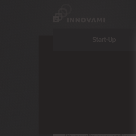
Start-Up
Comunicati Stampa
Recenti
Premio Ipr, si riapre il bando per gli
inventori. 30 mila euro per brevetti e
innovazioni
"Una nuova idea d’impresa", nuovo
concorso per aspiranti imprenditori
L’idea imprenditoriale diventa realtà, on-