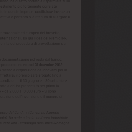
sso, ha di fatto portato a risparmiare sulla
investimento più fortemente correlate
tutto in queste imprese, costituisce invece un
tiva e pertanto si è ritenuto di allargare a
nternazionale ed europea del brevetto,
ternazionali. Da qui l’idea del Premio IPR,
oni la cui procedura di brevettazione sia
 la documentazione richiesta dal bando,
le prossimo
, ed
entro il 31 dicembre 2012
a messo a disposizione da Innovami per la
ettarsi: il premio sarà erogato fino a
 condizioni – il 30 giugno e il 30 settembre
nato a chi ha presentato per primo la
io – da 2.000 a 10.000 euro – vi sono
borazione dell’invenzione e il numero di
mosso dal Con.Ami (Consorzio Aziende
la). Ha sede a Imola, nell’area industriale
lla Rete Alta Tecnologia dell’Emilia-Romagna.