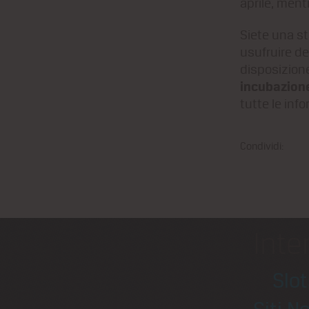
aprile, ment
Siete una st
usufruire de
disposizione
incubazion
tutte le inf
Condividi:
Inte
Slo