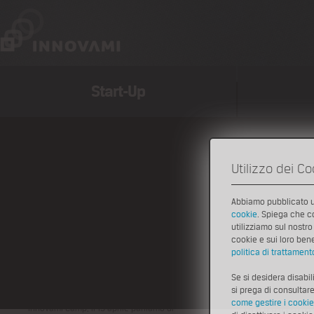
Start-Up
Press
>
Ne
Utilizzo dei Co
Premio P
start-up
News Recenti
Abbiamo pubblicato
cookie
. Spiega che c
Premio Potenziamento, un vantaggio in
utilizziamo sul nostro 
13 aprile 2015
più per le start-up Innovami
cookie e sui loro bene
politica di trattament
Investment Compact, novità per le start-
Entrare nel
up nel decreto legge
Se si desidera disabil
territorio, 
Legal Tech Forum 2015 con Kopjra
si prega di consultar
come gestire i cookie
Innovami Camp, il 15 aprile parliamo di
supportarle e