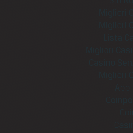
Siti N
Migliori
Migliori
Lista 
Migliori Ca
Casino Sen
Migliori
App 
Coinpo
Coi
Casi