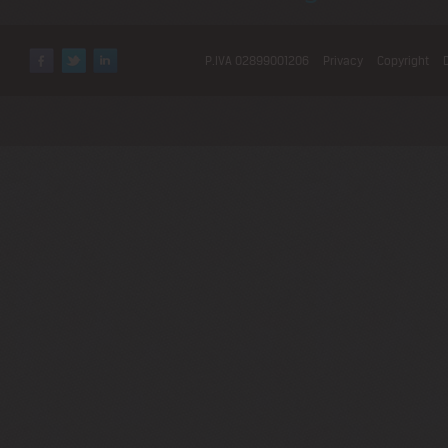
P.IVA 02899001206
Privacy
Copyright
Facebook
Twitter
LinkedIn