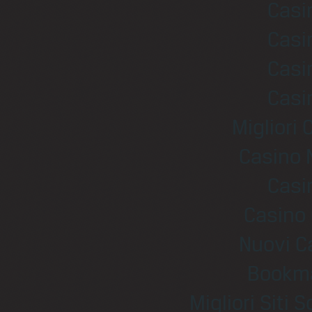
Casi
Casi
Casi
Casi
Migliori
Casino 
Casi
Casino 
Nuovi C
Bookm
Migliori Sit