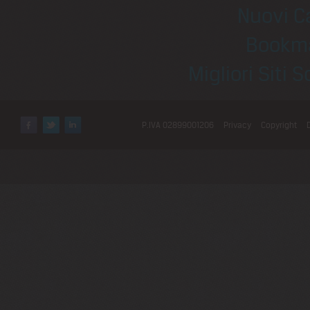
Nuovi C
Bookm
Migliori Sit
P.IVA 02899001206
Privacy
Copyright
Facebook
Twitter
LinkedIn