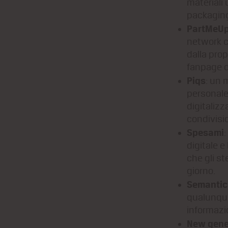
materiali 
packagin
PartMeU
network ch
dalla prop
fanpage de
Piqs
: un 
personale
digitalizz
condivisio
Spesami
digitale e
che gli st
giorno.
Semantic 
qualunque 
informazio
New gene