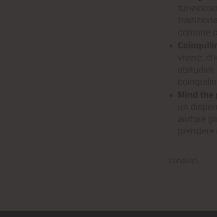
funzionam
tradiziona
comune ch
Coinquili
vivere, ch
abitudini.
coinquilin
Mind the p
un dispen
aiutare gl
prendere 
Condividi: