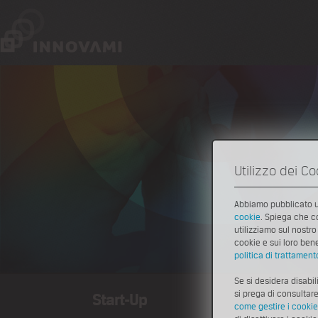
Utilizzo dei Co
Abbiamo pubblicato
cookie
. Spiega che c
utilizziamo sul nostro 
cookie e sui loro bene
politica di trattament
Se si desidera disabil
si prega di consultar
Start-Up
come gestire i cookie