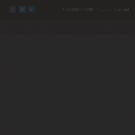
P.IVA 02899001206
Privacy
Copyright
Facebook
Twitter
LinkedIn